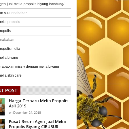
gen-jual-melia-propolis-biyang-bandung/
an sukur nababan
elia propolis
ropolis
r nababan
ropolis melia
elia biyang
rapatkan miss v dengan melia biyang
elia skin care
ST POST
Harga Terbaru Melia Propolis
Asli 2019
on
Desember 24, 2018
Pusat Resmi Agen Jual Melia
Propolis Biyang CIBUBUR