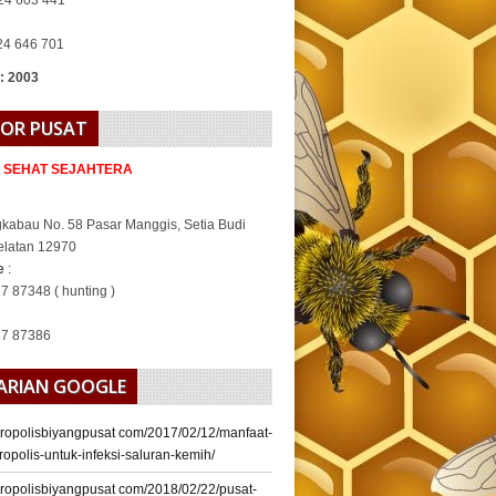
24 603 441
24 646 701
 : 2003
OR PUSAT
A SEHAT SEJAHTERA
gkabau No. 58 Pasar Manggis, Setia Budi
elatan 12970
ne
:
7 87348 ( hunting )
37 87386
ARIAN GOOGLE
/propolisbiyangpusat com/2017/02/12/manfaat-
ropolis-untuk-infeksi-saluran-kemih/
/propolisbiyangpusat com/2018/02/22/pusat-