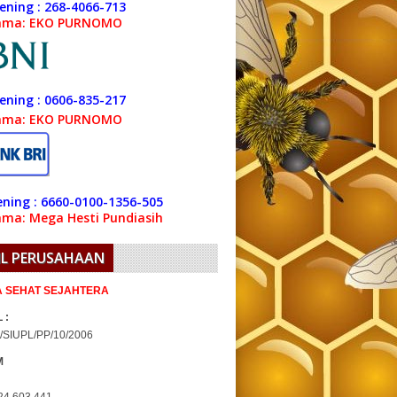
ening : 268-4066-713
ama: EKO PURNOMO
ening : 0606-835-217
ama: EKO PURNOMO
ning : 6660-0100-1356-505
ma: Mega Hesti Pundiasih
IL PERUSAHAAN
IA SEHAT SEJAHTERA
 :
/SIUPL/PP/10/2006
M