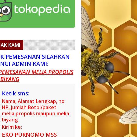
AK KAMI
K PEMESANAN SILAHKAN
NGI ADMIN KAMI:
PEMESANAN MELIA PROPOLIS
 BIYANG
Ketik sms:
Nama, Alamat Lengkap, no
HP, Jumlah Botol/paket
melia propolis maupun melia
biyang
Kirim ke:
EKO PURNOMO MSS