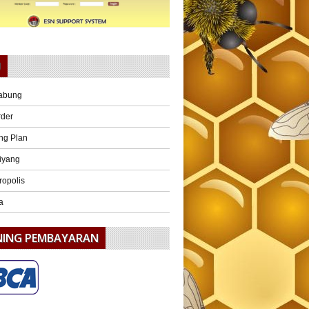
U
abung
rder
ng Plan
iyang
ropolis
a
NING PEMBAYARAN