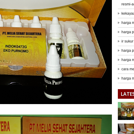
resmi-a
kekaya
harga m
harga p
ir suku
harga p
harga m
cara me
harga m
LATE