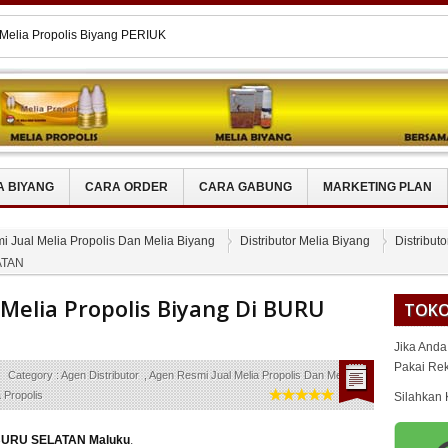
 Melia Propolis Biyang PERIUK
Melia Propolis Biyang Di
 Melia Propolis Biyang MAHAKAM
LIS Untuk OSTEOPOROSIS
Melia Propolis Biyang Di TANAH
A BIYANG
CARA ORDER
CARA GABUNG
MARKETING PLAN
 Jual Melia Propolis Dan Melia Biyang
Distributor Melia Biyang
Distributo
ATAN
 Melia Propolis Biyang Di BURU
TOKO
Jika Anda
Pakai Re
Category :
Agen Distributor
,
Agen Resmi Jual Melia Propolis Dan Melia
a Propolis
Silahkan 
i BURU SELATAN Maluku
.