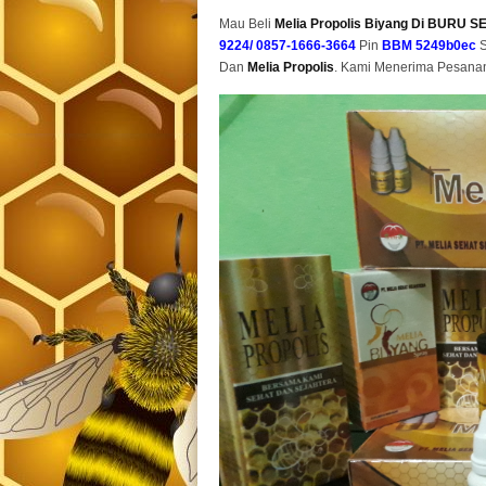
Mau Beli
Melia Propolis Biyang Di BURU 
9224/ 0857-1666-3664
Pin
BBM 5249b0ec
S
Dan
Melia Propolis
. Kami Menerima Pesana