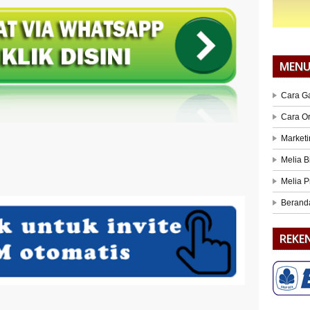
MEN
Cara G
Cara O
Marketi
Melia B
Melia P
Berand
REKE