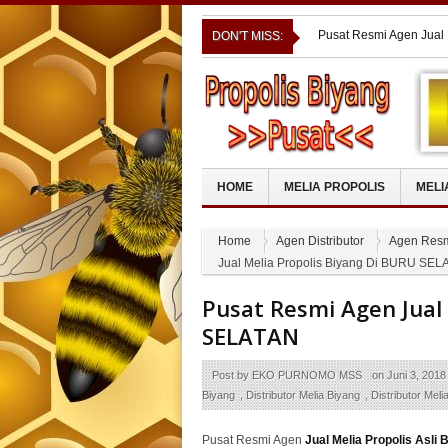
Pusat Resmi Agen Jual
DON'T MISS:
Pusat Resmi Agen Jual 
PURWAKARTA
Pusat Resmi Agen Jual
ULU
Manfaat MELIA PROPO
Pengeroposan Tulang
Pusat Resmi Agen Jual 
BUMBU
HOME
MELIA PROPOLIS
MELI
Home
Agen Distributor
Agen Resmi
Jual Melia Propolis Biyang Di BURU SEL
Pusat Resmi Agen Jual
SELATAN
Post by
EKO PURNOMO MSS
on
Juni 3, 2018
Biyang
,
Distributor Melia Biyang
,
Distributor Meli
Pusat Resmi Agen
Jual Melia Propolis Asl