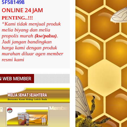
5F581498
ONLINE 24 JAM
PENTING..!!!
“Kami tidak menjual produk
melia biyang dan melia
propolis murah
(kw/palsu)
.
Jadi jangan bandingkan
harga kami dengan produk
murahan diluar agen member
resmi kami
N WEB MEMBER