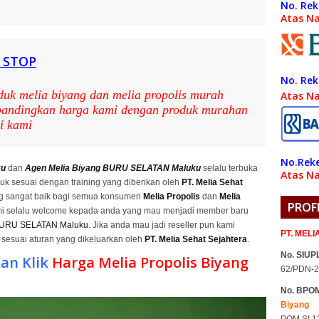
No. Rek
Atas N
 STOP
No. Rek
duk melia biyang dan melia propolis murah
Atas N
 bandingkan harga kami dengan produk murahan
i kami
No.Reke
ku
dan
Agen Melia Biyang BURU SELATAN Maluku
selalu terbuka
Atas Na
uk sesuai dengan training yang diberikan oleh
PT. Melia Sehat
g sangat baik bagi semua konsumen
Melia Propolis
dan
Melia
PROF
 selalu welcome kepada anda yang mau menjadi member baru
URU SELATAN Maluku
. Jika anda mau jadi reseller pun kami
PT. MEL
sesuai aturan yang dikeluarkan oleh
PT. Melia Sehat Sejahtera
.
No. SIUPL
an Klik
Harga Melia Propolis Biyang
62/PDN-2
No. BPO
Biyang