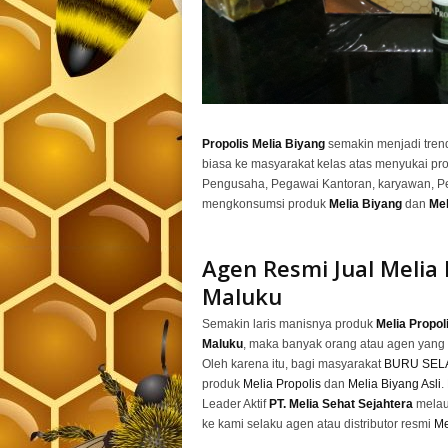
Propolis Melia Biyang
semakin menjadi trend
biasa ke masyarakat kelas atas menyukai p
Pengusaha, Pegawai Kantoran, karyawan, Pe
mengkonsumsi produk
Melia Biyang
dan
Mel
Agen Resmi Jual
Melia
Maluku
Semakin laris manisnya produk
Melia Propol
Maluku
, maka banyak orang atau agen yang
Oleh karena itu, bagi masyarakat
BURU SELA
produk
Melia Propolis
dan
Melia Biyang Asli
.
Leader Aktif
PT. Melia Sehat Sejahtera
melaui
ke kami selaku agen atau distributor resmi
Me