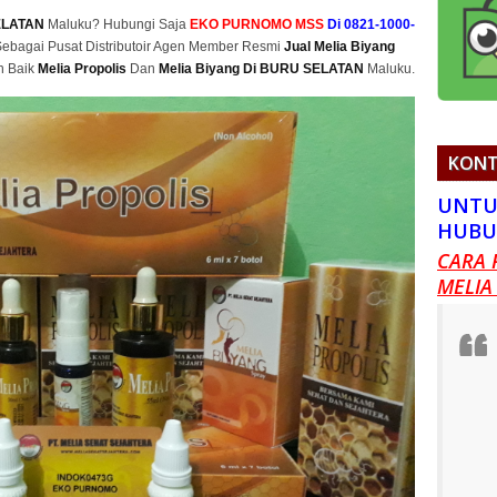
SELATAN
Maluku? Hubungi Saja
EKO PURNOMO MSS
Di 0821-1000-
ebagai Pusat Distributoir Agen Member Resmi
Jual Melia Biyang
n Baik
Melia Propolis
Dan
Melia Biyang Di BURU SELATAN
Maluku.
KONT
UNTU
HUBU
CARA 
MELIA