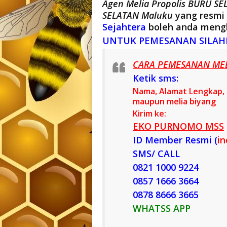
Agen Melia Propolis BURU S
SELATAN Maluku
yang resmi
Sejahtera
boleh anda meng
UNTUK PEMESANAN SILAH
CARA PEMESANAN MEL
Ketik sms:
Nama, Alamat Lengkap, n
maupun melia biyang
Kirim ke:
EKO PURNOMO MSS
ID Member Resmi (
i
SMS/ CALL
0821 1000 9224
0857 1666 3664
0878 8666 3665
WHATSS APP