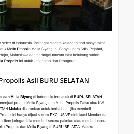
 setter di Indonesia. Berbagai macam kalangan dari masyarakat
roduk
Melia Propolis Melia Biyang
ini. Banyak para Artis, Pejabat,
lajar, Mahasiswa dari berbagai macam latar belakang sudah
ia Propolis
ini untuk kesehatan dan kebugaran.
 Propolis Asli BURU SELATAN
is dan Melia Biyang
di Indonesia termasuk di
BURU SELATAN
 menjual produk
Melia Biyang
dan
Melia Propolis
Palsu atau KW.
TAN Maluku
disarankan untuk berhati-hati jika membeli
 Produk ini hanya dijual secara
EXCLUSIVE
oleh kami Member dan
 sitem jaringan bila membeli secera paketan atau membeli eceran
lia Propolis
dan
Melia Biyang
di
BURU SELATAN Maluku
.