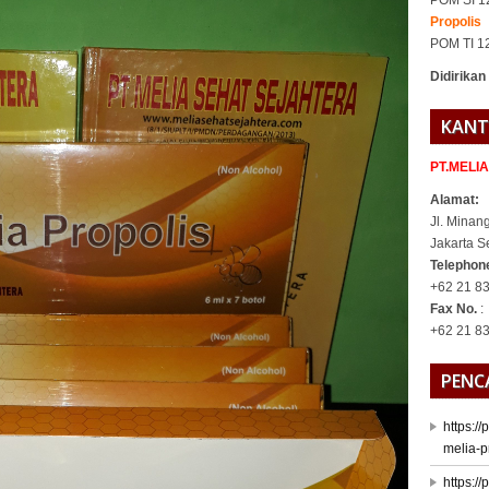
POM SI 1
Propolis
POM TI 1
Didirikan
KANT
PT.MELI
Alamat:
Jl. Minan
Jakarta S
Telepho
+62 21 83
Fax No.
:
+62 21 8
PENC
https:/
melia-p
https:/