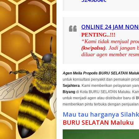
ONLINE 24 JAM NON
PENTING..!!!
“Kami tidak menjual pro
(kw/palsu)
. Jadi jangan
diluar agen member resm
Agen Melia Propolis BURU SELATAN Malu
untuk konsultasi penyakit dan pemakain prod
Sejahtera
. Kami memberikan pelayanan yan
Biyang
di Kota BURU SELATAN Maluku. Kami
untuk menjadi agen atau distributor baru di
B
memberikan pintu terbuka dengan penjualan 
Mau tau harganya Silahk
BURU SELATAN Maluku