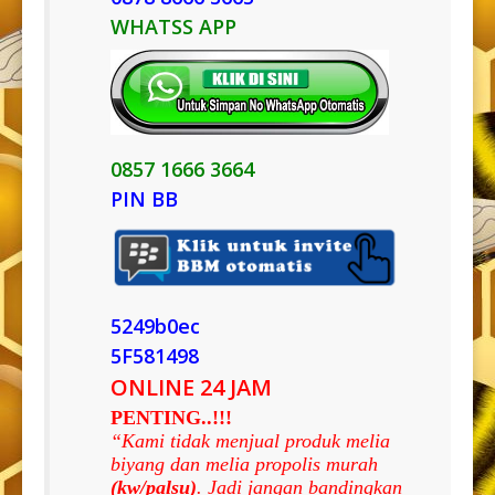
WHATSS APP
0857 1666 3664
PIN BB
5249b0ec
5F581498
ONLINE 24 JAM
PENTING..!!!
“Kami tidak menjual produk melia
biyang dan melia propolis murah
(kw/palsu)
. Jadi jangan bandingkan