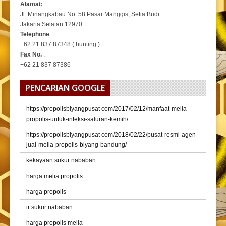
Alamat:
Jl. Minangkabau No. 58 Pasar Manggis, Setia Budi
Jakarta Selatan 12970
Telephone
:
+62 21 837 87348 ( hunting )
Fax No.
:
+62 21 837 87386
PENCARIAN GOOGLE
https://propolisbiyangpusat com/2017/02/12/manfaat-melia-
propolis-untuk-infeksi-saluran-kemih/
https://propolisbiyangpusat com/2018/02/22/pusat-resmi-agen-
jual-melia-propolis-biyang-bandung/
kekayaan sukur nababan
harga melia propolis
harga propolis
ir sukur nababan
harga propolis melia