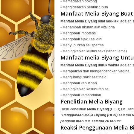
• Memadatkan bokong
• Mengidealkan bentuk tubuh
Manfaat Melia Biyang Buat 
Manfaat Melia Biyang buat laki-laki
adalah s
• Menambah ukuran alat vital pria
• Mengobati impotensi
• Mengobati ejakulasi dini
• Menyuburkan sel sperma
• Meningkatkan kulitas seks (tahan lama)
Manfaat melia Biyang Untu
Manfaat Melia Biyang untuk wanita
adalah s
• Merapatkan dan mengencangkan vagina
• Mengurangi sakit saat haid
• Mengobati keputihan
• Meningkatkan kesuburan sel
• Mengobati kemandulan
Penelitian Melia Biyang
Hasil Penelitian
Melia Biyang
(HGH) Dr. Dani
“Penggunaan Melia Biyang (HGH) selama 
penuaan manusia selama 20 tahun”
Reaksi Penggunaan Melia B