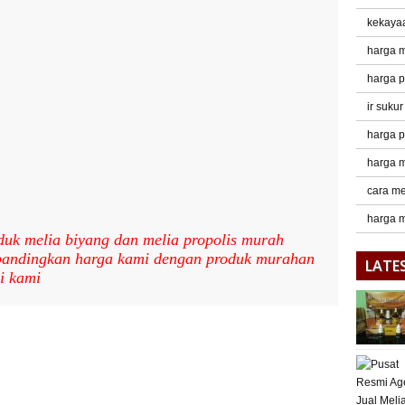
kekaya
harga m
harga p
ir suku
harga p
harga m
cara me
harga m
duk melia biyang dan melia propolis murah
 bandingkan harga kami dengan produk murahan
LATE
i kami
pp
age
ne
Share