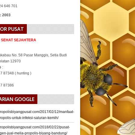
24 646 701
 : 2003
OR PUSAT
A SEHAT SEJAHTERA
gkabau No. 58 Pasar Manggis, Setia Budi
elatan 12970
ne
:
7 87348 ( hunting )
37 87386
ARIAN GOOGLE
/propolisbiyangpusat com/2017/02/12/manfaat-
ropolis-untuk-infeksi-saluran-kemih/
/propolisbiyangpusat com/2018/02/22/pusat-
gen-jual-melia-propolis-biyang-bandung/