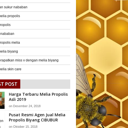
an sukur nababan
elia propolis
ropolis
r nababan
ropolis melia
elia biyang
rapatkan miss v dengan melia biyang
elia skin care
ST POST
Harga Terbaru Melia Propolis
Asli 2019
on
Desember 24, 2018
Pusat Resmi Agen Jual Melia
Propolis Biyang CIBUBUR
on
Oktober 15, 2018