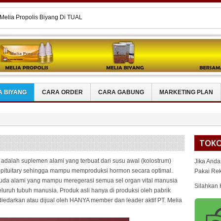
Melia Propolis Biyang Di TUAL
Melia Propolis Biyang Di DOGIYAI
 Melia Propolis Biyang SUKOHARJO
Melia Propolis Biyang TEBET
 Melia Propolis Biyang KAIMANA
A BIYANG
CARA ORDER
CARA GABUNG
MARKETING PLAN
TOKO
adalah suplemen alami yang terbuat dari susu awal (kolostrum)
Jika Anda
 pituitary sehingga mampu memproduksi hormon secara optimal.
Pakai Re
muda alami yang mampu meregerasi semua sel organ vital manusia
Silahkan 
luruh tubuh manusia. Produk asli hanya di produksi oleh pabrik
iedarkan atau dijual oleh HANYA member dan leader aktif PT. Melia