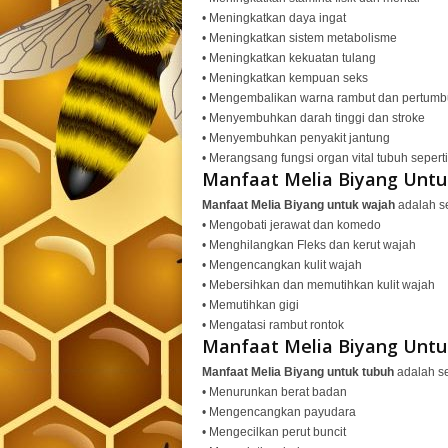
• Meningkatkan daya ingat
• Meningkatkan sistem metabolisme
• Meningkatkan kekuatan tulang
• Meningkatkan kempuan seks
• Mengembalikan warna rambut dan pertum
• Menyembuhkan darah tinggi dan stroke
• Menyembuhkan penyakit jantung
• Merangsang fungsi organ vital tubuh seperti
Manfaat Melia Biyang Unt
Manfaat Melia Biyang untuk wajah
adalah se
• Mengobati jerawat dan komedo
• Menghilangkan Fleks dan kerut wajah
• Mengencangkan kulit wajah
• Mebersihkan dan memutihkan kulit wajah
• Memutihkan gigi
• Mengatasi rambut rontok
Manfaat Melia Biyang Unt
Manfaat Melia Biyang untuk tubuh
adalah se
• Menurunkan berat badan
• Mengencangkan payudara
• Mengecilkan perut buncit