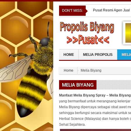
Pusat Resmi Agen Jual 
DON'T MISS:
Pusat Resmi Agen Jual 
Pusat Resmi Agen Jual
Pusat Resmi Agen Jual 
Pusat Resmi Agen Jual
HOME
MELIA PROPOLIS
MELI
Home
Melia Biyang
MELIA BIYANG
Manfaat Melia Biyang Spray – Melia Biyang
yang bermanfaat untuk merangsang kelenjar
Melia Biyang dipercaya sebagai obat awet 
sehingga berfungsi secara maksimal untuk se
Herbal Science (Malaysia) dan hanya boleh d
Sehat Sejahtera.