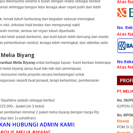
Atas N
us dikonsumsi selama 6 bulan dengan reaksi sebagai berikut:
imal sehingga bangun tidur tenaga akan cepet pulih dan lebih
k, lemak tubuh berkurang dan kegiatan seksual meningkat.
otot, sirkulasi haid teratur dan mengurangi sakit.
No. Rek
rah normal, semua sel organ tubuh diperbaiki.
Atas N
otot lebih padat danberisi, dan kulit tubuh lebih kencang dan elastic
 pertumbuhan rambut, tenaga lebih meningkat, dan aktivitas seks
n
Melia Biyang
No.Reke
manfaat Melia Biyang
untuk berbagai tujuan. Kami berikan beberapa
Atas Na
at melia biyang spray buat laki-laki dan perempuan.
 konsumsi melia propolis secara berbarengan untuk
PROF
egunaan seperti buat jerawat, terapi kehamilan, pembesaran
PT. MEL
 Sejahtera adalah sebagai berikut:
No. SIUPL
5.000,- /paket (isi 3 botol)
62/PDN-2
an pembelian minimal 2 paket melia biyang dengan harga Rp.
No. BPO
dup dan 1x pelatihan).
Biyang
KAN HUBUNGI ADMIN KAMI:
POM SI 1
POLIS MELIA BIYANG