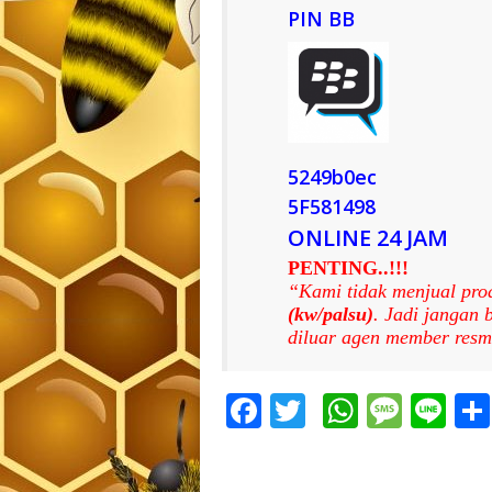
PIN BB
5249b0ec
5F581498
ONLINE 24 JAM
PENTING..!!!
“Kami tidak menjual pro
(kw/palsu)
. Jadi jangan
diluar agen member resm
Facebook
Twitter
WhatsA
Mess
Li