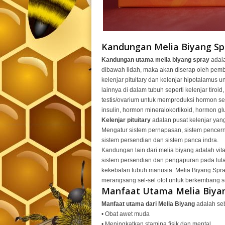
Kandungan Melia Biyang Sp
Kandungan utama melia biyang spray
adala
dibawah lidah, maka akan diserap oleh pem
kelenjar pituitary dan kelenjar hipotalamu
lainnya di dalam tubuh seperti kelenjar tiroid
testis/ovarium untuk memproduksi hormon se
insulin, hormon mineralokortikoid, hormon 
Kelenjar pituitary
adalan pusat kelenjar yan
Mengatur sistem pernapasan, sistem pencerna
sistem persendian dan sistem panca indra.
Kandungan lain dari melia biyang adalah vi
sistem persendian dan pengapuran pada tul
kekebalan tubuh manusia. Melia Biyang Spr
merangsang sel-sel otot untuk berkembang sec
Manfaat Utama Melia Biya
Manfaat utama dari Melia Biyang
adalah seb
• Obat awet muda
• Meningkatkan stamina fisik dan mental