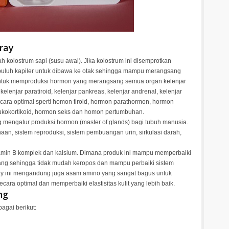
ray
h kolostrum sapi (susu awal). Jika kolostrum ini disemprotkan
buluh kapiler untuk dibawa ke otak sehingga mampu merangsang
s untuk memproduksi hormon yang merangsang semua organ kelenjar
, kelenjar paratiroid, kelenjar pankreas, kelenjar andrenal, kelenjar
cara optimal sperti homon tiroid, hormon parathormon, hormon
glukokortikoid, hormon seks dan homon pertumbuhan.
g mengatur produksi hormon (master of glands) bagi tubuh manusia.
an, sistem reproduksi, sistem pembuangan urin, sirkulasi darah,
tamin B komplek dan kalsium. Dimana produk ini mampu memperbaiki
ang sehingga tidak mudah keropos dan mampu perbaiki sistem
ay ini mengandung juga asam amino yang sangat bagus untuk
ara optimal dan memperbaiki elastisitas kulit yang lebih baik.
ng
agai berikut: