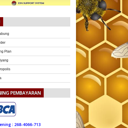
U
abung
rder
ng Plan
iyang
ropolis
a
NING PEMBAYARAN
ening : 268-4066-713