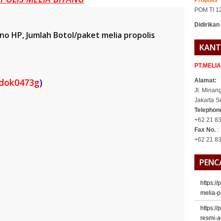
Propolis
POM TI 1
Didirikan
o HP, Jumlah Botol/paket melia propolis
KANT
PT.MELI
ndok0473g
)
Alamat:
Jl. Minan
Jakarta S
Telepho
+62 21 83
Fax No.
:
+62 21 8
PENC
https:/
melia-p
https:/
resmi-a