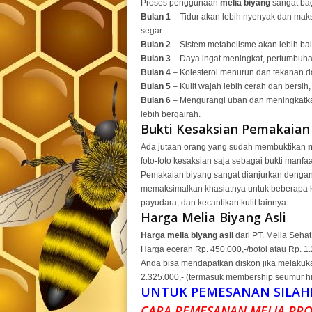
Proses penggunaan
melia biyang
sangat bag
Bulan 1
– Tidur akan lebih nyenyak dan maks
segar.
Bulan 2
– Sistem metabolisme akan lebih bai
Bulan 3
– Daya ingat meningkat, pertumbuhan 
Bulan 4
– Kolesterol menurun dan tekanan da
Bulan 5
– Kulit wajah lebih cerah dan bersih, 
Bulan 6
– Mengurangi uban dan meningkatkan
lebih bergairah.
Bukti Kesaksian Pemakaia
Ada jutaan orang yang sudah membuktikan
foto-foto kesaksian saja sebagai bukti manfa
Pemakaian biyang sangat dianjurkan dengan
memaksimalkan khasiatnya untuk beberapa k
payudara, dan kecantikan kulit lainnya
Harga Melia Biyang Asli
Harga melia biyang asli
dari PT. Melia Sehat
Harga eceran Rp. 450.000,-/botol atau Rp. 1.22
Anda bisa mendapatkan diskon jika melakuk
2.325.000,- (termasuk membership seumur hi
UNTUK PEMESANAN SILAH
CARA PEMESANAN MELIA PRO