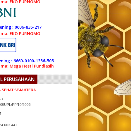
ama: EKO PURNOMO
ening : 0606-835-217
ama: EKO PURNOMO
ning : 6660-0100-1356-505
ma: Mega Hesti Pundiasih
IL PERUSAHAAN
IA SEHAT SEJAHTERA
 :
/SIUPL/PP/10/2006
M
24 603 441