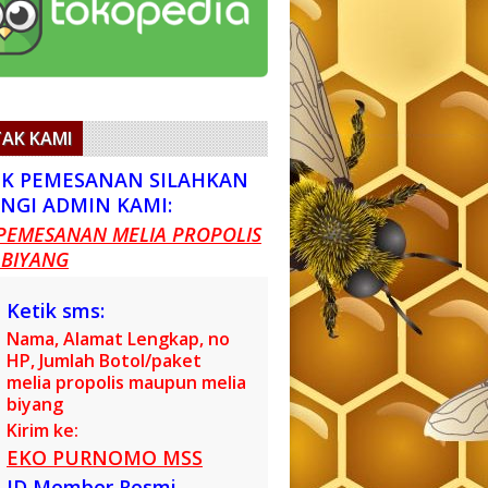
AK KAMI
K PEMESANAN SILAHKAN
NGI ADMIN KAMI:
PEMESANAN MELIA PROPOLIS
 BIYANG
Ketik sms:
Nama, Alamat Lengkap, no
HP, Jumlah Botol/paket
melia propolis maupun melia
biyang
Kirim ke:
EKO PURNOMO MSS
ID Member Resmi