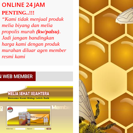
ONLINE 24 JAM
PENTING..!!!
“Kami tidak menjual produk
melia biyang dan melia
propolis murah
(kw/palsu)
.
Jadi jangan bandingkan
harga kami dengan produk
murahan diluar agen member
resmi kami
N WEB MEMBER