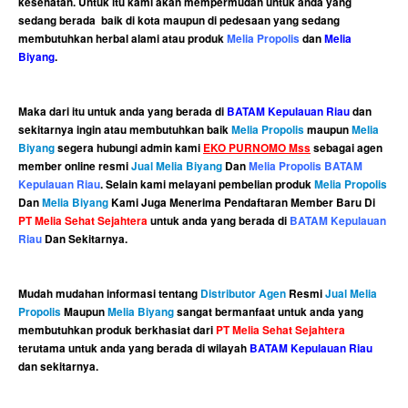
kesehatan. Untuk itu kami akan mempermudah untuk anda yang
sedang berada baik di kota maupun di pedesaan yang sedang
membutuhkan herbal alami atau produk
Melia Propolis
dan
Melia
Biyang
.
Maka dari itu untuk anda yang berada di
BATAM Kepulauan Riau
dan
sekitarnya ingin atau membutuhkan baik
Melia Propolis
maupun
Melia
Biyang
segera hubungi admin kami
EKO PURNOMO Mss
sebagai agen
member online resmi
Jual Melia Biyang
Dan
Melia Propolis BATAM
Kepulauan Riau
. Selain kami melayani pembelian produk
Melia Propolis
Dan
Melia Biyang
Kami Juga Menerima Pendaftaran Member Baru Di
PT Melia Sehat Sejahtera
untuk anda yang berada di
BATAM Kepulauan
Riau
Dan Sekitarnya.
Mudah mudahan informasi tentang
Distributor Agen
Resmi
Jual Melia
Propolis
Maupun
Melia Biyang
sangat bermanfaat untuk anda yang
membutuhkan produk berkhasiat dari
PT Melia Sehat Sejahtera
terutama untuk anda yang berada di wilayah
BATAM Kepulauan Riau
dan sekitarnya.