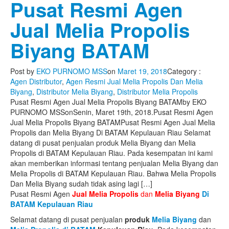
Pusat Resmi Agen
Jual Melia Propolis
Biyang BATAM
Post by
EKO PURNOMO MSS
on
Maret 19, 2018
Category :
Agen Distributor
,
Agen Resmi Jual Melia Propolis Dan Melia
Biyang
,
Distributor Melia Biyang
,
Distributor Melia Propolis
Pusat Resmi Agen Jual Melia Propolis Biyang BATAM
by
EKO
PURNOMO MSS
on
Senin, Maret 19th, 2018
.
Pusat Resmi Agen
Jual Melia Propolis Biyang BATAM
Pusat Resmi Agen Jual Melia
Propolis dan Melia Biyang Di BATAM Kepulauan Riau Selamat
datang di pusat penjualan produk Melia Biyang dan Melia
Propolis di BATAM Kepulauan Riau. Pada kesempatan ini kami
akan memberikan informasi tentang penjualan Melia Biyang dan
Melia Propolis di BATAM Kepulauan Riau. Bahwa Melia Propolis
Dan Melia Biyang sudah tidak asing lagi […]
Pusat Resmi Agen
Jual
Melia Propolis
dan
Melia Biyang
Di
BATAM Kepulauan Riau
Selamat datang di pusat penjualan
produk
Melia Biyang
dan