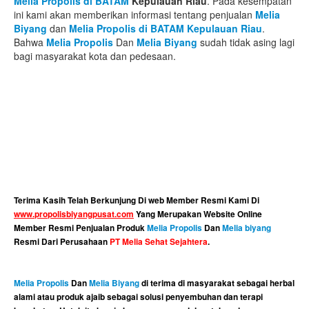
Melia Propolis di BATAM
Kepulauan Riau
. Pada kesempatan
ini kami akan memberikan informasi tentang penjualan
Melia
Biyang
dan
Melia Propolis di BATAM Kepulauan Riau
.
Bahwa
Melia Propolis
Dan
Melia Biyang
sudah tidak asing lagi
bagi masyarakat kota dan pedesaan.
Terima Kasih Telah Berkunjung Di web Member Resmi Kami Di
www.propolisbiyangpusat.com
Yang Merupakan Website Online
Member Resmi Penjualan Produk
Melia Propolis
Dan
Melia biyang
Resmi Dari Perusahaan
PT Melia Sehat Sejahtera
.
Melia Propolis
Dan
Melia Biyang
di terima di masyarakat sebagai herbal
alami atau produk ajaib sebagai solusi penyembuhan dan terapi