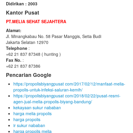
Didirikan : 2003
Kantor Pusat
PT.MELIA SEHAT SEJAHTERA
Alamat:
Jl. Minangkabau No. 58 Pasar Manggis, Setia Budi
Jakarta Selatan 12970
Telephone
:
+62 21 837 87348 ( hunting )
Fax No.
:
+62 21 837 87386
Pencarian Google
https://propolisbiyangpusat com/2017/02/12/manfaat-melia-
propolis-untuk-infeksi-saluran-kemih/
https://propolisbiyangpusat com/2018/02/22/pusat-resmi-
agen-jual-melia-propolis-biyang-bandung/
kekayaan sukur nababan
harga melia propolis
harga propolis
ir sukur nababan
harga propolis melia