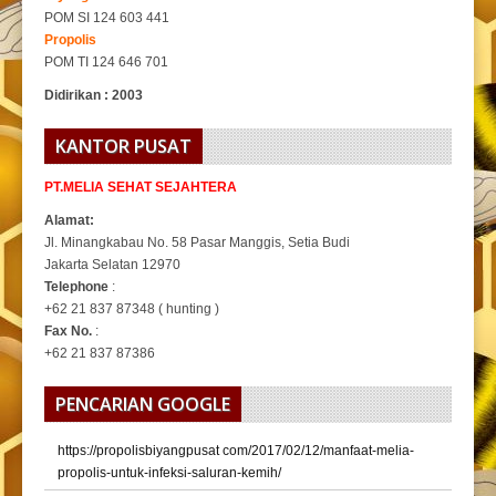
POM SI 124 603 441
Propolis
POM TI 124 646 701
Didirikan : 2003
KANTOR PUSAT
PT.MELIA SEHAT SEJAHTERA
Alamat:
Jl. Minangkabau No. 58 Pasar Manggis, Setia Budi
Jakarta Selatan 12970
Telephone
:
+62 21 837 87348 ( hunting )
Fax No.
:
+62 21 837 87386
PENCARIAN GOOGLE
https://propolisbiyangpusat com/2017/02/12/manfaat-melia-
propolis-untuk-infeksi-saluran-kemih/