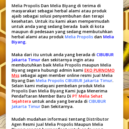
Melia Propolis
Dan
Melia Biyang
di terima di
masyarakat sebagai herbal alami atau produk
ajaib sebagai solusi penyembuhan dan terapi
kesehatan. Untuk itu kami akan mempermudah
untuk anda yang sedang berada baik di kota
maupun di pedesaan yang sedang membutuhkan
herbal alami atau produk
Melia Propolis
dan
Melia
Biyang
.
Maka dari itu untuk anda yang berada di
CIBUBUR
Jakarta Timur
dan sekitarnya ingin atau
membutuhkan baik
Melia Propolis
maupun
Melia
Biyang
segera hubungi admin kami
EKO PURNOMO
Mss
sebagai agen member online resmi
Jual Melia
Biyang
Dan
Melia Propolis CIBUBUR Jakarta Timur
.
Selain kami melayani pembelian produk
Melia
Propolis
Dan
Melia Biyang
Kami Juga Menerima
Pendaftaran Member Baru Di
PT Melia Sehat
Sejahtera
untuk anda yang berada di
CIBUBUR
Jakarta Timur
Dan Sekitarnya.
Mudah mudahan informasi tentang
Distributor
Agen
Resmi
Jual Melia Propolis
Maupun
Melia