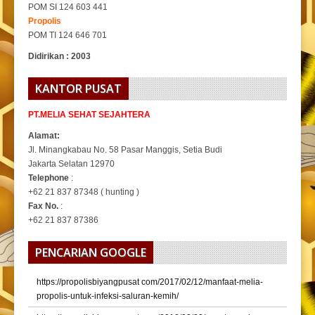
POM SI 124 603 441
Propolis
POM TI 124 646 701
Didirikan : 2003
KANTOR PUSAT
PT.MELIA SEHAT SEJAHTERA
Alamat:
Jl. Minangkabau No. 58 Pasar Manggis, Setia Budi
Jakarta Selatan 12970
Telephone
:
+62 21 837 87348 ( hunting )
Fax No.
:
+62 21 837 87386
PENCARIAN GOOGLE
https://propolisbiyangpusat com/2017/02/12/manfaat-melia-
propolis-untuk-infeksi-saluran-kemih/