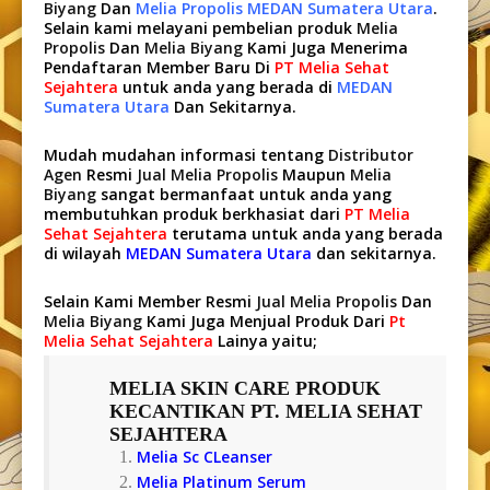
Biyang
Dan
Melia Propolis MEDAN Sumatera Utara
.
Selain kami melayani pembelian produk
Melia
Propolis
Dan
Melia Biyang
Kami Juga Menerima
Pendaftaran Member Baru Di
PT Melia Sehat
Sejahtera
untuk anda yang berada di
MEDAN
Sumatera Utara
Dan Sekitarnya.
Mudah mudahan informasi tentang
Distributor
Agen
Resmi
Jual Melia Propolis
Maupun
Melia
Biyang
sangat bermanfaat untuk anda yang
membutuhkan produk berkhasiat dari
PT Melia
Sehat Sejahtera
terutama untuk anda yang berada
di wilayah
MEDAN Sumatera Utara
dan sekitarnya.
Selain Kami Member Resmi
Jual Melia Propolis
Dan
Melia Biyang
Kami Juga Menjual Produk Dari
Pt
Melia Sehat Sejahtera
Lainya yaitu;
MELIA SKIN CARE
PRODUK
KECANTIKAN PT. MELIA SEHAT
SEJAHTERA
Melia Sc CLeanser
Melia Platinum Serum