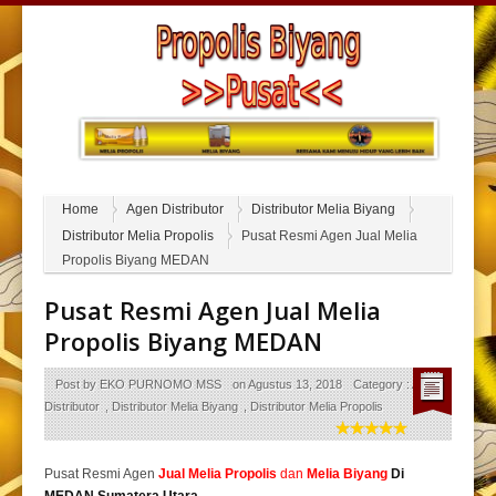
Home
Agen Distributor
Distributor Melia Biyang
Distributor Melia Propolis
Pusat Resmi Agen Jual Melia
Propolis Biyang MEDAN
Pusat Resmi Agen Jual Melia
Propolis Biyang MEDAN
Post by
EKO PURNOMO MSS
on
Agustus 13, 2018
Category :
Agen
Distributor
,
Distributor Melia Biyang
,
Distributor Melia Propolis
Pusat Resmi Agen
Jual
Melia Propolis
dan
Melia Biyang
Di
MEDAN Sumatera Utara