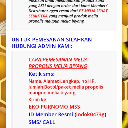
Pastikan anda mendapatkan produk kami
yang
ASLI
dengan order dari kami Member/
Distributor agen resmi dari
PT MELIA SEHAT
SEJAHTERA
yang menjual produk
melia
propolis
maupun
melia biyang
.
UNTUK PEMESANAN SILAHKAN
HUBUNGI ADMIN KAMI:
CARA PEMESANAN MELIA
PROPOLIS MELIA BIYANG
Ketik sms:
Nama, Alamat Lengkap, no HP,
Jumlah Botol/paket melia propolis
maupun melia biyang
Kirim ke:
EKO PURNOMO MSS
ID Member Resmi (
indok0473g
)
SMS/ CALL