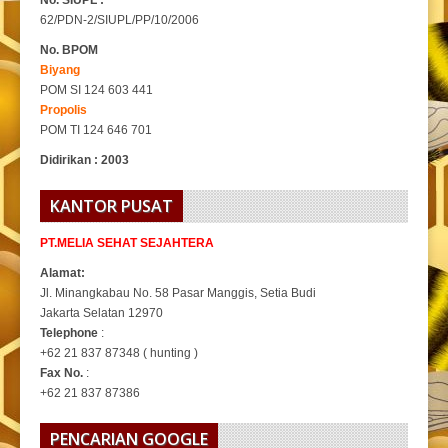
62/PDN-2/SIUPL/PP/10/2006
No. BPOM
Biyang
POM SI 124 603 441
Propolis
POM TI 124 646 701
Didirikan : 2003
KANTOR PUSAT
PT.MELIA SEHAT SEJAHTERA
Alamat:
Jl. Minangkabau No. 58 Pasar Manggis, Setia Budi
Jakarta Selatan 12970
Telephone
:
+62 21 837 87348 ( hunting )
Fax No.
:
+62 21 837 87386
PENCARIAN GOOGLE