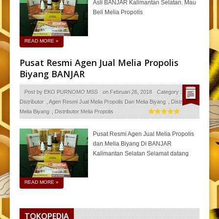
Asli BANJAR Kalimantan Selatan. Mau
Beli Melia Propolis
READ MORE
»
Pusat Resmi Agen Jual Melia Propolis
Biyang BANJAR
Post by
EKO PURNOMO MSS
on
Februari 26, 2018
Category :
Agen
Distributor
,
Agen Resmi Jual Melia Propolis Dan Melia Biyang
,
Distributor
Melia Biyang
,
Distributor Melia Propolis
Pusat Resmi Agen Jual Melia Propolis
dan Melia Biyang Di BANJAR
Kalimantan Selatan Selamat datang
READ MORE
»
TOKOPEDIA