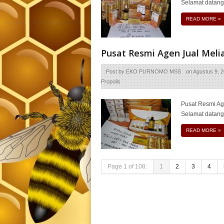
Selamat datang
READ MORE
»
Pusat Resmi Agen Jual Meli
Post by
EKO PURNOMO MSS
on
Agustus 9, 
Propolis
Pusat Resmi Ag
Selamat datang
READ MORE
»
Page 1 of 108:
1
2
3
4