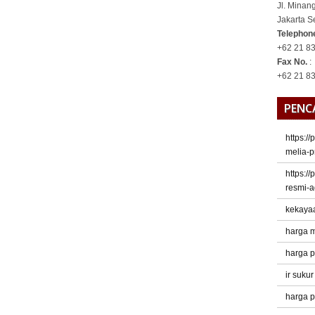
Jl. Minan
Jakarta S
Telepho
+62 21 83
Fax No.
:
+62 21 8
PENC
https:/
melia-p
https:/
resmi-a
kekaya
harga m
harga p
ir suku
harga p