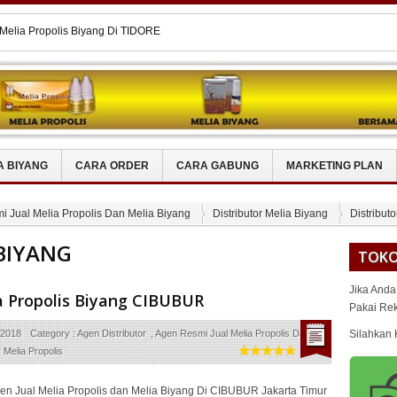
N Miss V Dengan Melia Biyang
 Melia Propolis Biyang BANTAENG
s Untuk ASAM URAT
Melia Propolis Biyang Di BINJAI
Melia Propolis Biyang Di TIDORE
A BIYANG
CARA ORDER
CARA GABUNG
MARKETING PLAN
 Jual Melia Propolis Dan Melia Biyang
Distributor Melia Biyang
Distributo
BIYANG
TOKO
Jika Anda
a Propolis Biyang CIBUBUR
Pakai Re
 2018
Category :
Agen Distributor
,
Agen Resmi Jual Melia Propolis Dan
Silahkan 
r Melia Propolis
en Jual Melia Propolis dan Melia Biyang Di CIBUBUR Jakarta Timur