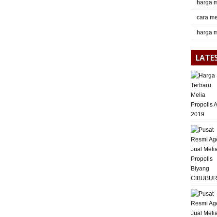
harga m
cara me
harga m
LATE