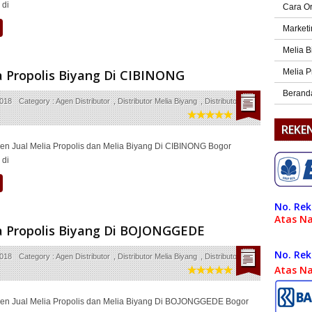
 di
Cara O
Marketi
Melia B
a Propolis Biyang Di CIBINONG
Melia P
Berand
2018
Category :
Agen Distributor
,
Distributor Melia Biyang
,
Distributor Melia
REKE
en Jual Melia Propolis dan Melia Biyang Di CIBINONG Bogor
 di
No. Rek
Atas N
ia Propolis Biyang Di BOJONGGEDE
No. Rek
2018
Category :
Agen Distributor
,
Distributor Melia Biyang
,
Distributor Melia
Atas N
en Jual Melia Propolis dan Melia Biyang Di BOJONGGEDE Bogor