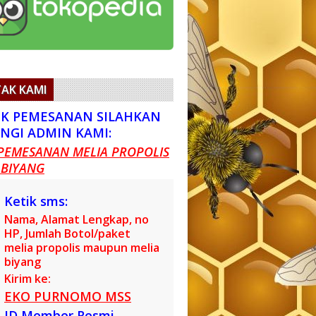
AK KAMI
K PEMESANAN SILAHKAN
NGI ADMIN KAMI:
PEMESANAN MELIA PROPOLIS
 BIYANG
Ketik sms:
Nama, Alamat Lengkap, no
HP, Jumlah Botol/paket
melia propolis maupun melia
biyang
Kirim ke:
EKO PURNOMO MSS
ID Member Resmi