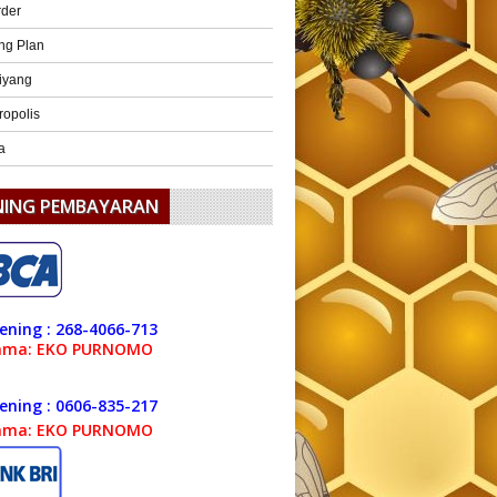
rder
ng Plan
iyang
ropolis
a
NING PEMBAYARAN
ening : 268-4066-713
ama: EKO PURNOMO
ening : 0606-835-217
ama: EKO PURNOMO