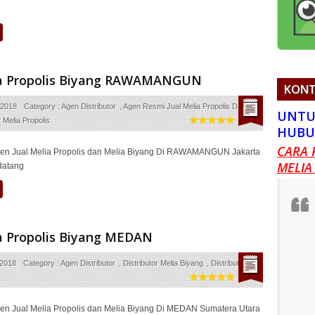
lia Propolis Biyang RAWAMANGUN
KONT
 2018
Category :
Agen Distributor
,
Agen Resmi Jual Melia Propolis Dan
UNTU
r Melia Propolis
HUBU
CARA 
en Jual Melia Propolis dan Melia Biyang Di RAWAMANGUN Jakarta
MELIA
datang
a Propolis Biyang MEDAN
 2018
Category :
Agen Distributor
,
Distributor Melia Biyang
,
Distributor
en Jual Melia Propolis dan Melia Biyang Di MEDAN Sumatera Utara