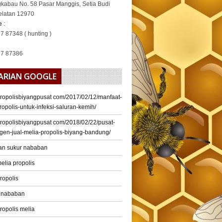
gkabau No. 58 Pasar Manggis, Setia Budi
elatan 12970
ne
:
7 87348 ( hunting )
37 87386
ARIAN GOOGLE
/propolisbiyangpusat com/2017/02/12/manfaat-
ropolis-untuk-infeksi-saluran-kemih/
/propolisbiyangpusat com/2018/02/22/pusat-
gen-jual-melia-propolis-biyang-bandung/
an sukur nababan
elia propolis
ropolis
r nababan
ropolis melia