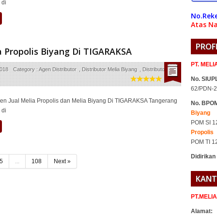
 di
No.Reke
Atas Na
PROF
a Propolis Biyang Di TIGARAKSA
PT. MEL
2018
Category :
Agen Distributor
,
Distributor Melia Biyang
,
Distributor Melia
No. SIUPL
62/PDN-2
en Jual Melia Propolis dan Melia Biyang Di TIGARAKSA Tangerang
No. BPO
 di
Biyang
POM SI 1
Propolis
POM TI 1
Didirikan
5
...
108
Next »
KANT
PT.MELI
Alamat: