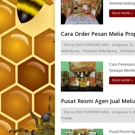
Selamat datang
READ MORE
»
Cara Order Pesan Melia Prop
Post by
EKO PURNOMO MSS
on
Agustus 12,
Melia Biyang
,
Distributor Melia Biyang
,
Distributo
Cara Pemesana
Sebagai Member
READ MORE
»
Pusat Resmi Agen Jual Mel
Post by
EKO PURNOMO MSS
on
Agustus 9, 
Propolis
Pusat Resmi Ag