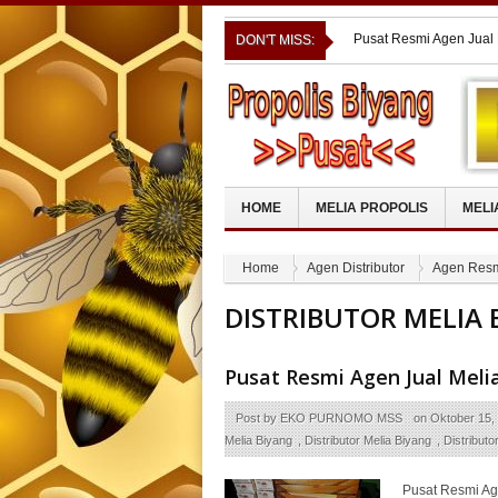
Cara Ampuh MERAPATKA
DON'T MISS:
Pusat Resmi Agen Jual
Manfaat Melia Propoli
Pusat Resmi Agen Jual 
Pusat Resmi Agen Jual 
KEPULAUAN
HOME
MELIA PROPOLIS
MELI
Home
Agen Distributor
Agen Resmi
DISTRIBUTOR MELIA 
Pusat Resmi Agen Jual Meli
Post by
EKO PURNOMO MSS
on
Oktober 15,
Melia Biyang
,
Distributor Melia Biyang
,
Distributo
Pusat Resmi Ag