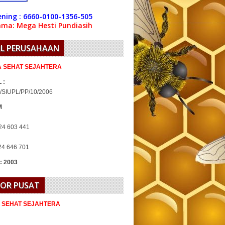
ning : 6660-0100-1356-505
ma: Mega Hesti Pundiasih
IL PERUSAHAAN
IA SEHAT SEJAHTERA
 :
/SIUPL/PP/10/2006
M
24 603 441
24 646 701
 : 2003
OR PUSAT
A SEHAT SEJAHTERA