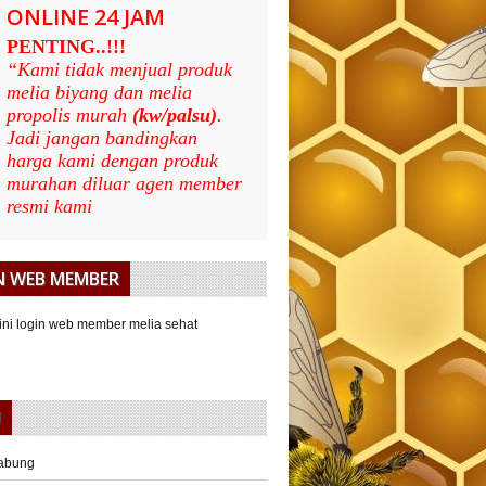
ONLINE 24 JAM
PENTING..!!!
“Kami tidak menjual produk
melia biyang dan melia
propolis murah
(kw/palsu)
.
Jadi jangan bandingkan
harga kami dengan produk
murahan diluar agen member
resmi kami
N WEB MEMBER
U
abung