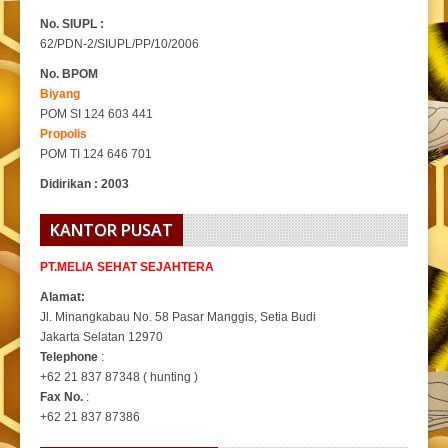
No. SIUPL :
62/PDN-2/SIUPL/PP/10/2006
No. BPOM
Biyang
POM SI 124 603 441
Propolis
POM TI 124 646 701
Didirikan : 2003
KANTOR PUSAT
PT.MELIA SEHAT SEJAHTERA
Alamat:
Jl. Minangkabau No. 58 Pasar Manggis, Setia Budi
Jakarta Selatan 12970
Telephone
:
+62 21 837 87348 ( hunting )
Fax No.
:
+62 21 837 87386