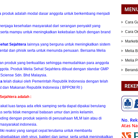
MEN
 produk adalah modal dasar anggota untuk berkembang menjadi
Cara G
njaga kesehatan masyarakat dari serangan penyakit yang
Cara O
eri.serta mampu untuk meningkatkan kekebalan tubuh dengan brand
Marketi
Sehat Sejahtera
lainnya yang berguna untuk meningkatkan sistem
ental dan phisik serta untuk menunda penuaan. Bersama Melia
Melia B
Melia P
n produk yang berkualitas sehingga memudahkan para anggota
gota. Produk Melia Sehat Sejahtera dibuat dengan standar GMP
Berand
 Sciense Sdn. Bhd Malaysia.
ra
telah diakui oleh Pemerintah Republik Indonesia dengan telah
REKE
at dan Makanan Republik Indonesia ( BPPOM RI )
Sejahtera adalah :
akat luas tanpa ada efek samping serta dapat dipakai berulang
s serta tidak mengenal batasan umur dan jenis kelamin.
ding dengan produk sejenis di perusahaan MLM lain atau di
No. Rek
masyarakat indonesia.
Atas N
iki reaksi yang sangat cepat terutama untuk membantu
sebabkan oleh virus, bakteri dan jamur, serta untuk meningkatkan