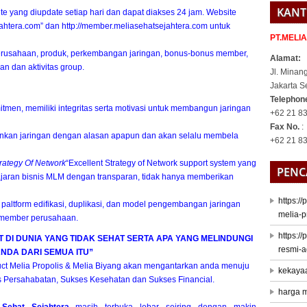
KANT
 yang diupdate setiap hari dan dapat diakses 24 jam. Website
htera.com” dan http://member.meliasehatsejahtera.com untuk
PT.MELI
perusahaan, produk, perkembangan jaringan, bonus-bonus member,
Alamat:
n dan aktivitas group.
Jl. Minan
Jakarta S
Telepho
itmen, memiliki integritas serta motivasi untuk membangun jaringan
+62 21 83
Fax No.
:
ankan jaringan dengan alasan apapun dan akan selalu membela
+62 21 8
trategy Of Network
“Excellent Strategy of Network support system yang
PENC
ajaran
bisnis MLM
dengan transparan, tidak hanya memberikan
https:/
paltform edifikasi, duplikasi, dan model pengembangan jaringan
melia-p
h member perusahaan.
https:/
DI DUNIA YANG TIDAK SEHAT SERTA APA YANG MELINDUNGI
resmi-a
NDA DARI SEMUA ITU”
ct Melia Propolis & Melia Biyang akan mengantarkan anda menuju
kekaya
 Persahabatan, Sukses Kesehatan dan Sukses Financial.
harga m
 Sehat Sejahtera
masih terbuka lebar seiring dengan makin