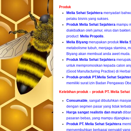
Produk
Melia Sehat Sejahtera
menyadari bahwa
pelaku bisnis yang sukses.
Produk Melia Sehat Sejahtera
mampu me
diakibatkan oleh jamur, virus dan bakt
product
Melia Propolis
.
Melia Biyang
merupakan produk
Melia 
metabolisme tubuh, menjaga stamina, m
Biyang akan membuat anda awet muda.
Produk Melia Sehat Sejahtera
merupaka
untuk mempromosikan kepada calon ang
(Good Manufacturing Practise) di Herbal
Produk-produk PT.Melia Sehat Sejahte
memiliki surat izin Badan Pengawas Ob
Kelebihan produk – produk PT. Melia Sehat 
Consumable
, sangat dibutuhkan masyar
dengan segmen pasar yang tidak terbata
Harga sangat realistis dan murah
diban
pasaran bebas, yang mampu dijangkau 
Produk PT. Melia Sehat Sejahtera
memil
menyembuhkan berbagai penyakit yang di