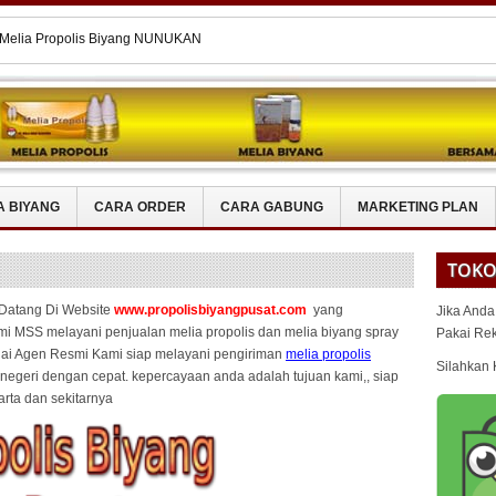
 Melia Propolis Biyang NUNUKAN
Melia Propolis Biyang Di TIDORE
 Melia Propolis Biyang Di MALUKU
 Melia Propolis Biyang Di DONGGALA
 Melia Propolis Biyang LANNY JAYA
A BIYANG
CARA ORDER
CARA GABUNG
MARKETING PLAN
TOKO
Datang Di Website
www.propolisbiyangpusat.com
yang
Jika Anda
i MSS melayani penjualan melia propolis dan melia biyang spray
Pakai Re
gai Agen Resmi Kami siap melayani pengiriman
melia propolis
Silahkan 
egeri dengan cepat. kepercayaan anda adalah tujuan kami,, siap
arta dan sekitarnya