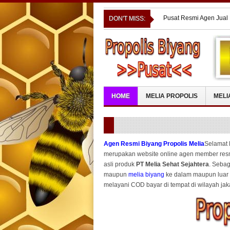
Pusat Resmi Agen Jual
DON'T MISS:
Pusat Resmi Agen Jual 
KEPULAUAN
Pusat Resmi Agen Jual
TENGGARA
Pusat Resmi Agen Jual
Pusat Resmi Agen Jual
HOME
MELIA PROPOLIS
MELI
Agen Resmi Biyang Propolis Melia
Selamat 
merupakan website online agen member resm
asli produk
PT Melia Sehat Sejahtera
. Seba
maupun
melia biyang
ke dalam maupun luar n
melayani COD bayar di tempat di wilayah jak