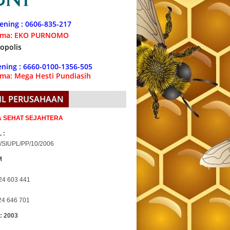
ening : 0606-835-217
ama: EKO PURNOMO
ning : 6660-0100-1356-505
ma: Mega Hesti Pundiasih
IL PERUSAHAAN
IA SEHAT SEJAHTERA
 :
/SIUPL/PP/10/2006
M
24 603 441
24 646 701
 : 2003