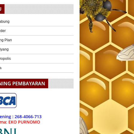
U
abung
rder
ng Plan
iyang
ropolis
a
NING PEMBAYARAN
ening : 268-4066-713
ama: EKO PURNOMO