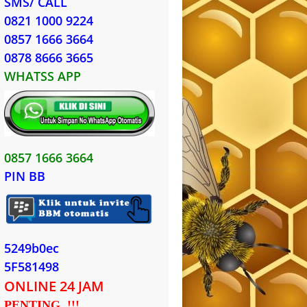
SMS/ CALL
0821 1000 9224
0857 1666 3664
0878 8666 3665
WHATSS APP
0857 1666 3664
PIN BB
5249b0ec
5F581498
ONLINE 24 JAM
PENTING..!!!