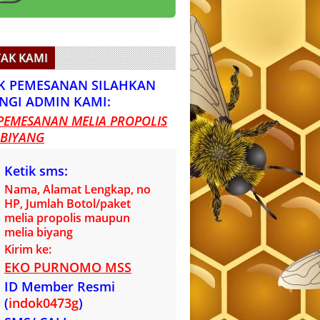
AK KAMI
K PEMESANAN SILAHKAN
NGI ADMIN KAMI:
PEMESANAN MELIA PROPOLIS
 BIYANG
Ketik sms:
Nama, Alamat Lengkap, no
HP, Jumlah Botol/paket
melia propolis maupun
melia biyang
Kirim ke:
EKO PURNOMO MSS
ID Member Resmi
(
indok0473g
)