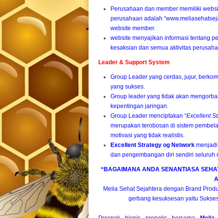
Perusahaan dan member memiliki website
perusahaan adalah “www.meliasehatseja
website member.
website menyajikan informasi tentang 
kesaksian dan semua aktivitas perusahaa
Leader & Support System
Group Leader yang cerdas, jujur, berkom
yang sukses.
Group leader yang tidak akan mengorb
kepentingan jaringan.
Group Leader menciptakan “
Excellent S
merupakan terobosan di sistem pembel
motivasi yang tidak realistis.
Excellent Strategy og Network
menjadi 
dan pengembangan diri sendiri seluru
“BAGAIMANA ANDA SENANTIASA SEHAT 
A
Melia Sehat Sejahtera dengan Brand Produ
gerbang kesuksesan yaitu Sukses
Prospek
bisnis propolis
bersama
Melia