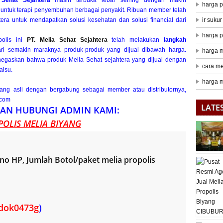
harga p
untuk terapi penyembuhan berbagai penyakit. Ribuan member telah
ra untuk mendapatkan solusi kesehatan dan solusi financial dari
ir suku
harga p
polis ini
PT. Melia Sehat Sejahtera
telah melakukan
langkah
 semakin maraknya produk-produk yang dijual dibawah harga.
harga m
egaskan bahwa produk Melia Sehat sejahtera yang dijual dengan
cara me
alsu.
harga m
ng asli dengan bergabung sebagai member atau distributornya,
.com
LATE
AN HUBUNGI ADMIN KAMI:
OLIS MELIA BIYANG
o HP, Jumlah Botol/paket melia propolis
dok0473g
)