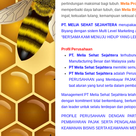
perlindungan maksimal bagi tubuh.
Melia Pr
memperbaiki daya tahan tubuh, dan
Melia B
ingat, kekuatan tulang, kemampuan seksual
PT. MELIA SEHAT SEJAHTERA
merupakan
Biyang
dengan sistem Multi Level Marketing 
“BERSAMA KAMI MENUJU HIDUP YANG LEB
Profil Perusahaan
PT. Melia Sehat Sejahtera
terhubun
Manufacturing Besar dari Malaysia yaitu
PT Melia Sehat Sejahtera
memiliki semu
PT Melia Sehat Sejahtera
adalah Perusa
PERUSAHAAN yang Membayar PAJAK un
taat aturan yang turut serta dalam pem
Management PT Melia Sehat Sejahtera telah
dengan komitment total berkembang, bert
dan leader untuk selalu terdepan dan pelopor
PROFILE PERUSAHAAN DENGAN PART
PEMBAYARAN PAJAK SERTA PENGALAM
KEAMANAN BISNIS SERTA KEAMANAN ME