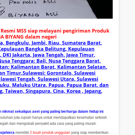
n Resmi MSS siap melayani pengiriman Produk
A BIYANG dalam negeri
a, Bengkulu, Jambi, Riau, Sumatera Barat,
Kepulauan Bangka Belitung, Kepulauan
, DKI Jakarta, Jawa Tengah, Jawa Timur,
usa Tenggara: Bali, Nusa Tenggara Barat,
an: Kalimantan Barat, Kalimantan Selatan,
n Timur.Sulawesi: Gorontalo, Sulawesi
ulawesi Tengah, Sulawesi Utara, Sulawesi
uku, Maluku Utara, Papua, Papua Barat. dan
, Taiwan, Singapura, Cina, Korea , Jepang,
 nikmat sekaligus aset yang paling berharga dalam hidup ini
.
uluhan juta rupiah hanya untuk mendapatkan kesehatan setelah
cegah dan mengobati penyakit ada cara yang paling murah.
Sejahtera
memiliki
2 buah produk unggulan
yang siap memberikan