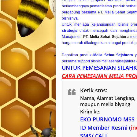
berkembangnya pemanfaatan produk herbal 
bergabung bersama PT. Melia Sehat Sejahte
bisnisnya.
Untuk menjaga kelangsungan bisnis pro
strategis
untuk mencegah dan menghindari
Manajemen
PT. Melia Sehat Sejahtera
men
harga murah dikategorikan sebagai produk p
Dapatkan produk
Melia Sehat Sejahtera
ya
bersama support bisnis meliasehatsejahtera
UNTUK PEMESANAN SILAHK
CARA PEMESANAN MELIA PROP
Ketik sms:
Nama, Alamat Lengkap, n
maupun melia biyang
Kirim ke:
EKO PURNOMO MSS
ID Member Resmi (
in
SMS/ CALL