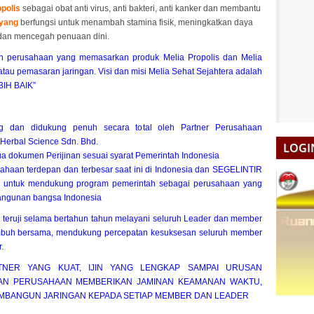
opolis
sebagai obat anti virus, anti bakteri, anti kanker dan membantu
iyang
berfungsi untuk menambah stamina fisik, meningkatkan daya
 dan mencegah penuaan dini.
 perusahaan yang memasarkan produk Melia
Propolis
dan Melia
atau pemasaran jaringan. Visi dan misi Melia Sehat Sejahtera adalah
IH BAIK”
g dan didukung penuh secara total oleh Partner Perusahaan
 Herbal Science Sdn. Bhd.
LOGI
a dokumen Perijinan sesuai syarat Pemerintah Indonesia
haan terdepan dan terbesar saat ini di Indonesia dan SEGELINTIR
tuk mendukung program pemerintah sebagai perusahaan yang
bangunan bangsa Indonesia
 teruji selama bertahun tahun melayani seluruh Leader dan member
umbuh bersama, mendukung percepatan kesuksesan seluruh member
.
NER YANG KUAT, IJIN YANG LENGKAP SAMPAI URUSAN
AN PERUSAHAAN MEMBERIKAN JAMINAN KEAMANAN WAKTU,
MBANGUN JARINGAN KEPADA SETIAP MEMBER DAN LEADER