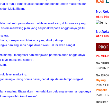
ehat di dunia yang tidak sehat dengan perlindungan maksima dari
is dan Melia Biyang.
No. Rek
Atas N
alah sebuah perusahaan multilevel marketing di Indonesia yang
 sistem marketing plan yang berpihak kepada anggotanya, yaitu :
No.Reke
Atas Na
syarat.
ana, transparansi tidak ada yang ditutup-tutupi.
gka panjang serta dapa diwariskan.Hal ini akan sangat
PROF
era
mampu mengatasi dan menjawab permasalahan anggotanya
PT. MEL
 level marketing seperti :
No. SIUPL
ngan.
62/PDN-2
lti level marketing.
No. BPO
gan iming – iming bonus besar, cepat tapi dalam tempo singkat
Biyang
POM SI 1
Propolis
Plan yang luar Biasa akan memudahkan peluang seluruh anggotanya
POM TI 1
uk memperoleh kesuksesan”
Didirikan