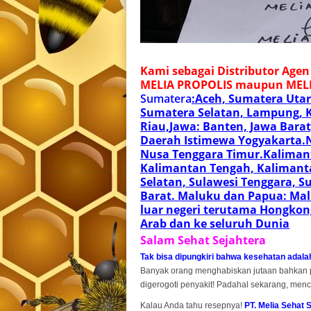
Kami sebagai Distributor Age
MELIA PROPOLIS maupun MELI
Sumatera
:
A
ceh, Sumatera Utar
Sumatera Selatan, Lampung, 
Riau,Jawa: Banten, Jawa Barat
Daerah Istimewa Yogyakarta.N
Nusa Tenggara Timur.Kalimant
Kalimantan Tengah, Kalimanta
Selatan, Sulawesi Tenggara, S
Barat. Maluku dan Papua: Mal
luar negeri terutama Hongkong
Arab dan ke seluruh Dunia
Salam Sehat Sejahtera
Tak bisa dipungkiri bahwa kesehatan adalah
Banyak orang menghabiskan jutaan bahkan p
digerogoti penyakit! Padahal sekarang, men
Kalau Anda tahu resepnya!
PT. Melia Sehat 