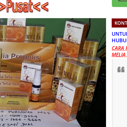
KONT
UNTU
HUBU
CARA 
MELIA