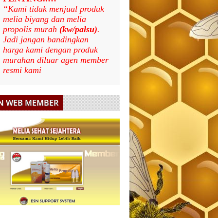
“Kami tidak menjual produk
melia biyang dan melia
propolis murah
(kw/palsu)
.
Jadi jangan bandingkan
harga kami dengan produk
murahan diluar agen member
resmi kami
N WEB MEMBER