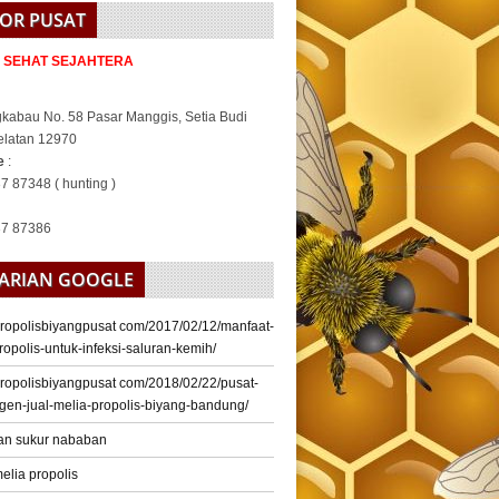
OR PUSAT
A SEHAT SEJAHTERA
gkabau No. 58 Pasar Manggis, Setia Budi
elatan 12970
ne
:
7 87348 ( hunting )
37 87386
ARIAN GOOGLE
/propolisbiyangpusat com/2017/02/12/manfaat-
ropolis-untuk-infeksi-saluran-kemih/
/propolisbiyangpusat com/2018/02/22/pusat-
gen-jual-melia-propolis-biyang-bandung/
an sukur nababan
elia propolis