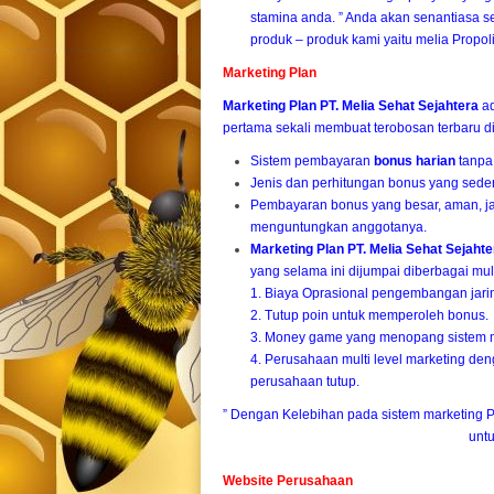
stamina anda. ” Anda akan senantiasa s
produk – produk kami yaitu melia Propol
Marketing Plan
Marketing Plan
PT. Melia Sehat Sejahtera
ad
pertama sekali membuat terobosan terbaru di
Sistem pembayaran
bonus harian
tanpa 
Jenis dan perhitungan bonus yang sederh
Pembayaran bonus yang besar, aman, jan
menguntungkan anggotanya.
Marketing Plan PT. Melia Sehat Sejaht
yang selama ini dijumpai diberbagai multi
1. Biaya Oprasional pengembangan jari
2. Tutup poin untuk memperoleh bonus.
3. Money game yang menopang sistem mu
4. Perusahaan multi level marketing den
perusahaan tutup.
” Dengan Kelebihan pada sistem marketing 
unt
Website Perusahaan