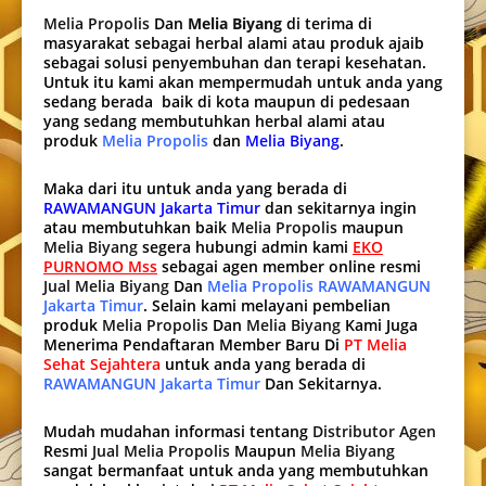
Melia Propolis
Dan
Melia Biyang
di terima di
masyarakat sebagai herbal alami atau produk ajaib
sebagai solusi penyembuhan dan terapi kesehatan.
Untuk itu kami akan mempermudah untuk anda yang
sedang berada baik di kota maupun di pedesaan
yang sedang membutuhkan herbal alami atau
produk
Melia Propolis
dan
Melia Biyang
.
Maka dari itu untuk anda yang berada di
RAWAMANGUN Jakarta Timur
dan sekitarnya ingin
atau membutuhkan baik
Melia Propolis
maupun
Melia Biyang
segera hubungi admin kami
EKO
PURNOMO Mss
sebagai agen member online resmi
Jual Melia Biyang
Dan
Melia Propolis RAWAMANGUN
Jakarta Timur
. Selain kami melayani pembelian
produk
Melia Propolis
Dan
Melia Biyang
Kami Juga
Menerima Pendaftaran Member Baru Di
PT Melia
Sehat Sejahtera
untuk anda yang berada di
RAWAMANGUN Jakarta Timur
Dan Sekitarnya.
Mudah mudahan informasi tentang
Distributor Agen
Resmi
Jual Melia Propolis
Maupun
Melia Biyang
sangat bermanfaat untuk anda yang membutuhkan