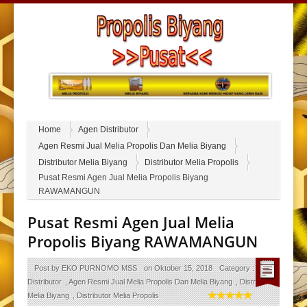
Home
Agen Distributor
Agen Resmi Jual Melia Propolis Dan Melia Biyang
Distributor Melia Biyang
Distributor Melia Propolis
Pusat Resmi Agen Jual Melia Propolis Biyang
RAWAMANGUN
Pusat Resmi Agen Jual Melia
Propolis Biyang RAWAMANGUN
Post by
EKO PURNOMO MSS
on
Oktober 15, 2018
Category :
Agen
Distributor
,
Agen Resmi Jual Melia Propolis Dan Melia Biyang
,
Distributor
Melia Biyang
,
Distributor Melia Propolis