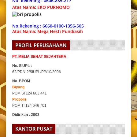
No. Rekening : 0606-835-217
Atas Nama: EKO PURNOMO
No.Rekening : 6660-0100-1356-505
Atas Nama: Mega Hesti Pundiasih
PROFIL PERUSAHAAN
PT. MELIA SEHAT SEJAHTERA
No. SIUPL :
62/PDN-2/SIUPL/PP/10/2006
No. BPOM
Biyang
POM SI 124 603 441
Propolis
POM TI 124 646 701
Didirikan : 2003
KANTOR PUSAT