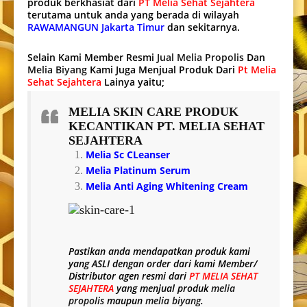
produk berkhasiat dari
PT Melia Sehat Sejahtera
terutama untuk anda yang berada di wilayah
RAWAMANGUN Jakarta Timur
dan sekitarnya.
Selain Kami Member Resmi
Jual Melia Propolis
Dan
Melia Biyang
Kami Juga Menjual Produk Dari
Pt Melia
Sehat Sejahtera
Lainya yaitu;
MELIA SKIN CARE
PRODUK
KECANTIKAN PT. MELIA SEHAT
SEJAHTERA
Melia Sc CLeanser
Melia Platinum Serum
Melia Anti Aging Whitening Cream
Pastikan anda mendapatkan produk kami
yang
ASLI
dengan order dari kami Member/
Distributor agen resmi dari
PT MELIA SEHAT
SEJAHTERA
yang menjual produk
melia
propolis
maupun
melia biyang
.