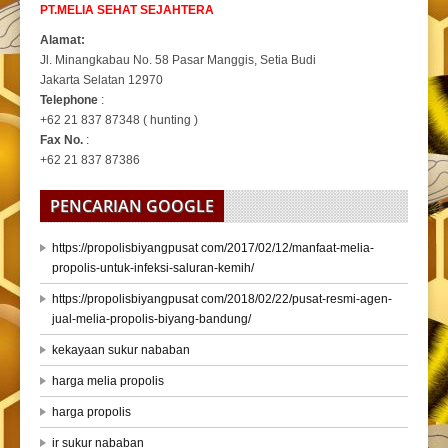
PT.MELIA SEHAT SEJAHTERA
Alamat:
Jl. Minangkabau No. 58 Pasar Manggis, Setia Budi
Jakarta Selatan 12970
Telephone
:
+62 21 837 87348 ( hunting )
Fax No.
:
+62 21 837 87386
PENCARIAN GOOGLE
https://propolisbiyangpusat com/2017/02/12/manfaat-melia-
propolis-untuk-infeksi-saluran-kemih/
https://propolisbiyangpusat com/2018/02/22/pusat-resmi-agen-
jual-melia-propolis-biyang-bandung/
kekayaan sukur nababan
harga melia propolis
harga propolis
ir sukur nababan