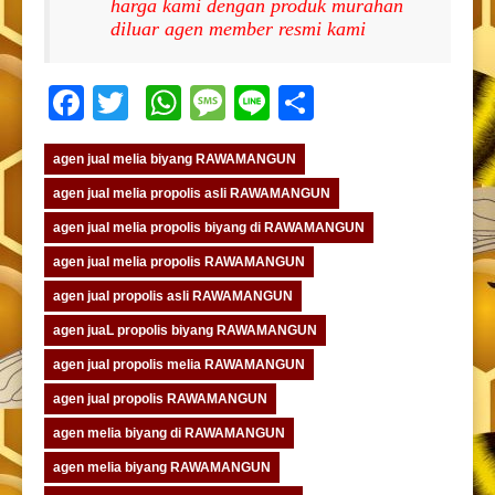
harga kami dengan produk murahan
diluar agen member resmi kami
Facebook
Twitter
WhatsApp
Message
Line
Share
agen jual melia biyang RAWAMANGUN
agen jual melia propolis asli RAWAMANGUN
agen jual melia propolis biyang di RAWAMANGUN
agen jual melia propolis RAWAMANGUN
agen jual propolis asli RAWAMANGUN
agen juaL propolis biyang RAWAMANGUN
agen jual propolis melia RAWAMANGUN
agen jual propolis RAWAMANGUN
agen melia biyang di RAWAMANGUN
agen melia biyang RAWAMANGUN