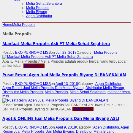
Melia Sehat Sejahtera
Melia Propolis
Melia Biyang
Agen Distributor
Home
Melia Propolis
Melia Propolis
Manfaat Melia Propolis Asli PT Melia Sehat Sejahtera
Post by
EKO PURNOMO MSS
on
Juli 23, 2018
Category :
Melia Propolis
Apa itu Melia Propolis? Melia Propolis adalah produk herbal yang terbuat dari
air liur lebah
Read More
»
Pusat Resmi Agen Jual Melia Propolis Biyang Di BANGKALAN
Post by
EKO PURNOMO MSS
on
April 13, 2018
Category :
Agen Distributor
,
Agen Resmi Jual Melia Propolis Dan Melia Biyang
,
Distributor Melia Biyang
,
Distributor Melia Propolis
,
Melia Propolis
,
Melia Sehat Sejahtera
,
member resmi
mss
Pusat Resmi Agen Jual Melia Propolis Asli BANGKALAN Jawa Timur – Mau
Beli Melia Propolis Biyang di BANGKALAN
Read More
»
Apotik ONLINE Jual Melia Propolis Dan Melia Biyang ASLI
Post by
EKO PURNOMO MSS
on
April 9, 2018
Category :
Agen Distributor
,
Agen
Resmi Jual Melia Propolis Dan Melia Biyang
,
Distributor Melia Biyang
,