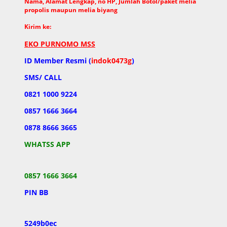
Nama, Alamat Lengkap, no HP, Jumlah Botol/paket melia
propolis maupun melia biyang
Kirim ke:
EKO PURNOMO MSS
ID Member Resmi (
indok0473g
)
SMS/ CALL
0821 1000 9224
0857 1666 3664
0878 8666 3665
WHATSS APP
0857 1666 3664
PIN BB
5249b0ec