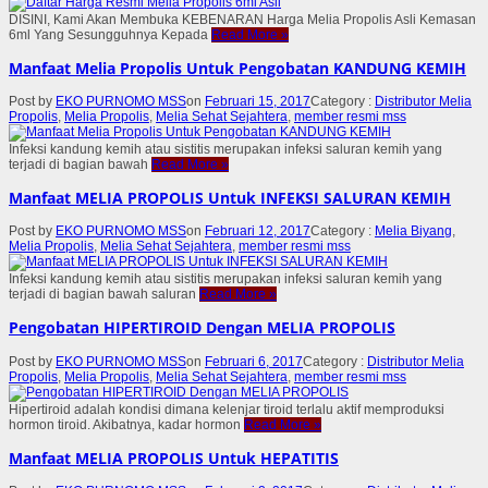
DISINI, Kami Akan Membuka KEBENARAN Harga Melia Propolis Asli Kemasan
6ml Yang Sesungguhnya Kepada
Read More
»
Manfaat Melia Propolis Untuk Pengobatan KANDUNG KEMIH
Post by
EKO PURNOMO MSS
on
Februari 15, 2017
Category :
Distributor Melia
Propolis
,
Melia Propolis
,
Melia Sehat Sejahtera
,
member resmi mss
Infeksi kandung kemih atau sistitis merupakan infeksi saluran kemih yang
terjadi di bagian bawah
Read More
»
Manfaat MELIA PROPOLIS Untuk INFEKSI SALURAN KEMIH
Post by
EKO PURNOMO MSS
on
Februari 12, 2017
Category :
Melia Biyang
,
Melia Propolis
,
Melia Sehat Sejahtera
,
member resmi mss
Infeksi kandung kemih atau sistitis merupakan infeksi saluran kemih yang
terjadi di bagian bawah saluran
Read More
»
Pengobatan HIPERTIROID Dengan MELIA PROPOLIS
Post by
EKO PURNOMO MSS
on
Februari 6, 2017
Category :
Distributor Melia
Propolis
,
Melia Propolis
,
Melia Sehat Sejahtera
,
member resmi mss
Hipertiroid adalah kondisi dimana kelenjar tiroid terlalu aktif memproduksi
hormon tiroid. Akibatnya, kadar hormon
Read More
»
Manfaat MELIA PROPOLIS Untuk HEPATITIS