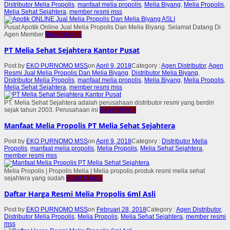
Distributor Melia Propolis
,
manfaat melia propolis
,
Melia Biyang
,
Melia Propolis
,
Melia Sehat Sejahtera
,
member resmi mss
Pusat Apotik Online Jual Melia Propolis Dan Melia Biyang. Selamat Datang Di
Agen Member
Read More
»
PT Melia Sehat Sejahtera Kantor Pusat
Post by
EKO PURNOMO MSS
on
April 9, 2018
Category :
Agen Distributor
,
Agen
Resmi Jual Melia Propolis Dan Melia Biyang
,
Distributor Melia Biyang
,
Distributor Melia Propolis
,
manfaat melia propolis
,
Melia Biyang
,
Melia Propolis
,
Melia Sehat Sejahtera
,
member resmi mss
PT. Melia Sehat Sejahtera adalah perusahaan distributor resmi yang berdiri
sejak tahun 2003. Perusahaan ini
Read More
»
Manfaat Melia Propolis PT Melia Sehat Sejahtera
Post by
EKO PURNOMO MSS
on
April 9, 2018
Category :
Distributor Melia
Propolis
,
manfaat melia propolis
,
Melia Propolis
,
Melia Sehat Sejahtera
,
member resmi mss
Melia Propolis | Propolis Melia | Melia propolis produk resmi melia sehat
sejahtera yang sudah
Read More
»
Daftar Harga Resmi Melia Propolis 6ml Asli
Post by
EKO PURNOMO MSS
on
Februari 28, 2018
Category :
Agen Distributor
,
Distributor Melia Propolis
,
Melia Propolis
,
Melia Sehat Sejahtera
,
member resmi
mss