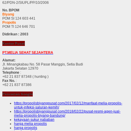
62/PDN-2/SIUPL/PP/10/2006
No. BPOM
Biyang
POM SI 124 603 441
Propolis
POM TI 124 646 701
Didirikan : 2003
Kantor Pusat
PT.MELIA SEHAT SEJAHTERA
Alamat:
Jl. Minangkabau No. 58 Pasar Manggis, Setia Budi
Jakarta Selatan 12970
Telephone
:
+62 21 837 87348 ( hunting )
Fax No.
:
+62 21 837 87386
Pencarian Google
https://propolisbiyangpusat com/2017/02/12/manfaat-melia-propolis-
untuk-infeksi-saluran-kemih/
https://propolisbiyangpusat com/2018/02/22/pusat-resmi-agen-jual-
melia-propolis-biyang-bandung/
kekayaan sukur nababan
harga melia propolis
harga propolis