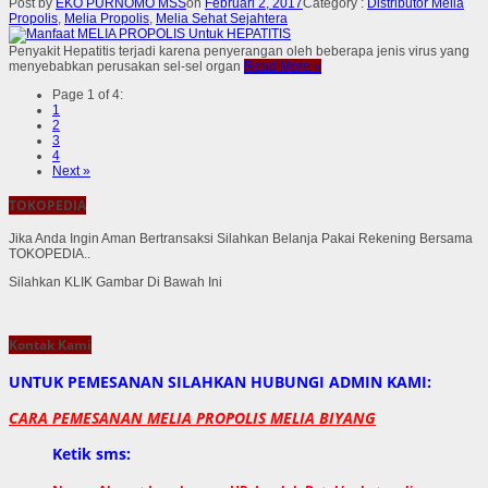
Post by
EKO PURNOMO MSS
on
Februari 2, 2017
Category :
Distributor Melia
Propolis
,
Melia Propolis
,
Melia Sehat Sejahtera
Penyakit Hepatitis terjadi karena penyerangan oleh beberapa jenis virus yang
menyebabkan perusakan sel-sel organ
Read More
»
Page 1 of 4:
1
2
3
4
Next »
TOKOPEDIA
Jika Anda Ingin Aman Bertransaksi Silahkan Belanja Pakai Rekening Bersama
TOKOPEDIA..
Silahkan KLIK Gambar Di Bawah Ini
Kontak Kami
UNTUK PEMESANAN SILAHKAN HUBUNGI ADMIN KAMI:
CARA PEMESANAN MELIA PROPOLIS MELIA BIYANG
Ketik sms: