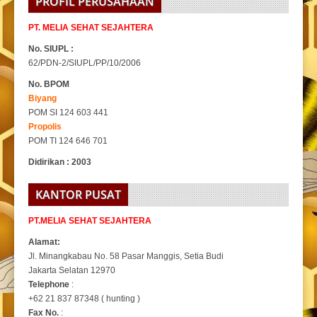
PROFIL PERUSAHAAN
PT. MELIA SEHAT SEJAHTERA
No. SIUPL :
62/PDN-2/SIUPL/PP/10/2006
No. BPOM
Biyang
POM SI 124 603 441
Propolis
POM TI 124 646 701
Didirikan : 2003
KANTOR PUSAT
PT.MELIA SEHAT SEJAHTERA
Alamat:
Jl. Minangkabau No. 58 Pasar Manggis, Setia Budi
Jakarta Selatan 12970
Telephone
:
+62 21 837 87348 ( hunting )
Fax No.
: