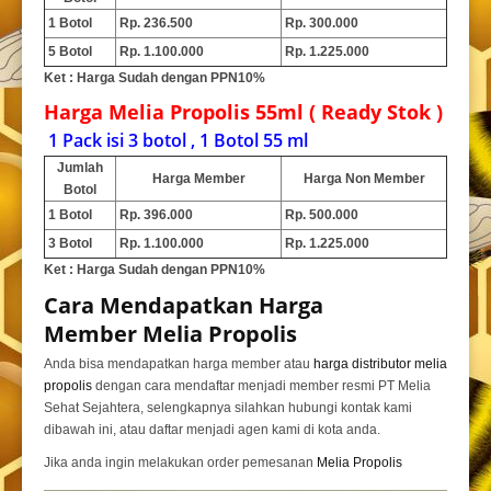
1 Botol
Rp. 236.500
Rp. 300.000
5 Botol
Rp. 1.100.000
Rp. 1.225.000
Ket : Harga Sudah dengan PPN10%
Harga
Melia Propolis
55ml ( Ready Stok )
1 Pack isi 3 botol , 1 Botol 55 ml
Jumlah
Harga Member
Harga Non Member
Botol
1 Botol
Rp. 396.000
Rp. 500.000
3 Botol
Rp. 1.100.000
Rp. 1.225.000
Ket : Harga Sudah dengan PPN10%
Cara Mendapatkan Harga
Member
Melia Propolis
Anda bisa mendapatkan harga member atau
harga distributor melia
propolis
dengan cara mendaftar menjadi member resmi PT Melia
Sehat Sejahtera, selengkapnya silahkan hubungi kontak kami
dibawah ini, atau daftar menjadi agen kami di kota anda.
Jika anda ingin melakukan order pemesanan
Melia Propolis