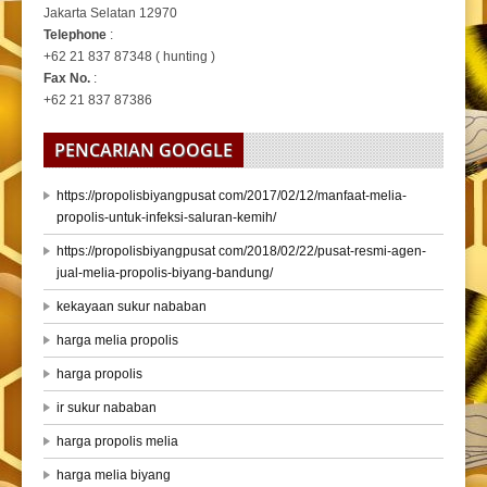
Jakarta Selatan 12970
Telephone
:
+62 21 837 87348 ( hunting )
Fax No.
:
+62 21 837 87386
PENCARIAN GOOGLE
https://propolisbiyangpusat com/2017/02/12/manfaat-melia-
propolis-untuk-infeksi-saluran-kemih/
https://propolisbiyangpusat com/2018/02/22/pusat-resmi-agen-
jual-melia-propolis-biyang-bandung/
kekayaan sukur nababan
harga melia propolis
harga propolis
ir sukur nababan
harga propolis melia
harga melia biyang