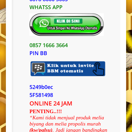
WHATSS APP
0857 1666 3664
PIN BB
5249b0ec
5F581498
ONLINE 24 JAM
PENTING..!!!
“Kami tidak menjual produk melia
biyang dan melia propolis murah
(kw/palsu)
. Jadi jangan bandingkan