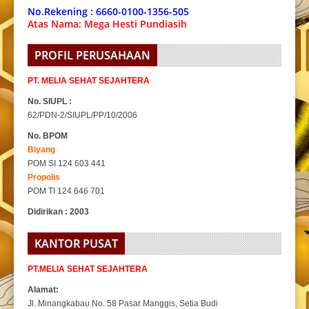
No.Rekening : 6660-0100-1356-505
Atas Nama: Mega Hesti Pundiasih
PROFIL PERUSAHAAN
PT. MELIA SEHAT SEJAHTERA
No. SIUPL :
62/PDN-2/SIUPL/PP/10/2006
No. BPOM
Biyang
POM SI 124 603 441
Propolis
POM TI 124 646 701
Didirikan : 2003
KANTOR PUSAT
PT.MELIA SEHAT SEJAHTERA
Alamat:
Jl. Minangkabau No. 58 Pasar Manggis, Setia Budi