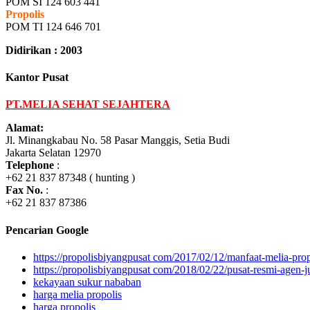
POM SI 124 603 441
Propolis
POM TI 124 646 701
Didirikan : 2003
Kantor Pusat
PT.MELIA SEHAT SEJAHTERA
Alamat:
Jl. Minangkabau No. 58 Pasar Manggis, Setia Budi
Jakarta Selatan 12970
Telephone
:
+62 21 837 87348 ( hunting )
Fax No.
:
+62 21 837 87386
Pencarian Google
https://propolisbiyangpusat com/2017/02/12/manfaat-melia-prop
https://propolisbiyangpusat com/2018/02/22/pusat-resmi-agen-j
kekayaan sukur nababan
harga melia propolis
harga propolis