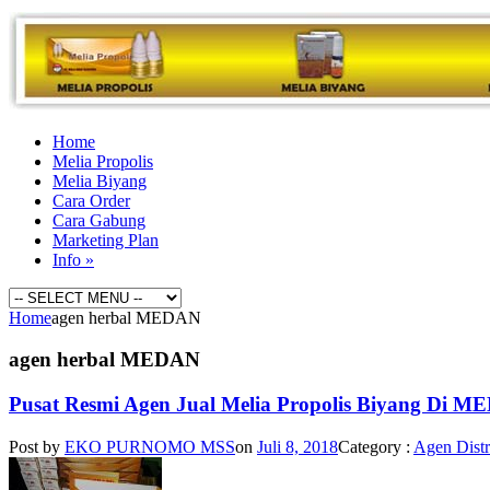
Home
Melia Propolis
Melia Biyang
Cara Order
Cara Gabung
Marketing Plan
Info
»
Home
agen herbal MEDAN
agen herbal MEDAN
Pusat Resmi Agen Jual Melia Propolis Biyang Di 
Post by
EKO PURNOMO MSS
on
Juli 8, 2018
Category :
Agen Distr