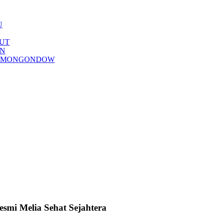
U
AUT
AN
LAANG MONGONDOW
esmi Melia Sehat Sejahtera