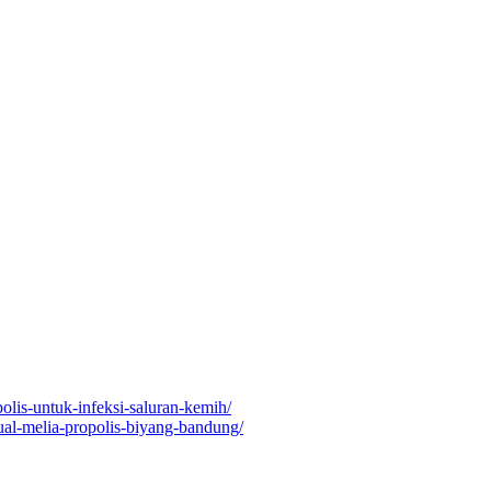
olis-untuk-infeksi-saluran-kemih/
ual-melia-propolis-biyang-bandung/