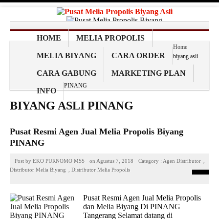
HOME
MELIA PROPOLIS
Home
MELIA BIYANG
CARA ORDER
biyang asli
CARA GABUNG
MARKETING PLAN
PINANG
INFO
BIYANG ASLI PINANG
Pusat Resmi Agen Jual Melia Propolis Biyang
PINANG
Post by
EKO PURNOMO MSS
on
Agustus 7, 2018
Category :
Agen Distributor
,
Distributor Melia Biyang
,
Distributor Melia Propolis
Pusat Resmi Agen Jual Melia Propolis
dan Melia Biyang Di PINANG
Tangerang Selamat datang di