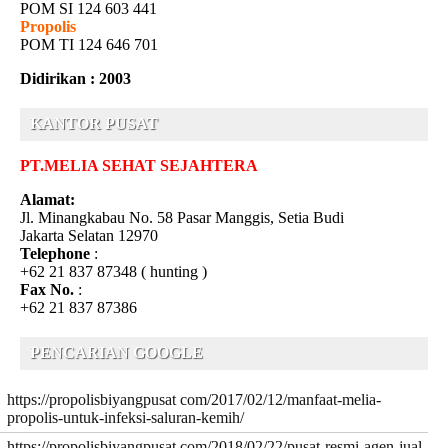
POM SI 124 603 441
Propolis
POM TI 124 646 701
Didirikan : 2003
KANTOR PUSAT
PT.MELIA SEHAT SEJAHTERA
Alamat:
Jl. Minangkabau No. 58 Pasar Manggis, Setia Budi
Jakarta Selatan 12970
Telephone
:
+62 21 837 87348 ( hunting )
Fax No.
:
+62 21 837 87386
PENCARIAN GOOGLE
https://propolisbiyangpusat com/2017/02/12/manfaat-melia-
propolis-untuk-infeksi-saluran-kemih/
https://propolisbiyangpusat com/2018/02/22/pusat-resmi-agen-jual-