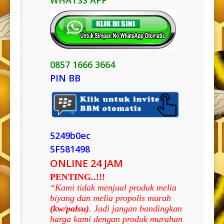
0857 1666 3664
PIN BB
5249b0ec
5F581498
ONLINE 24 JAM
PENTING..!!!
“Kami tidak menjual produk melia
biyang dan melia propolis murah
(kw/palsu)
. Jadi jangan bandingkan
harga kami dengan produk murahan