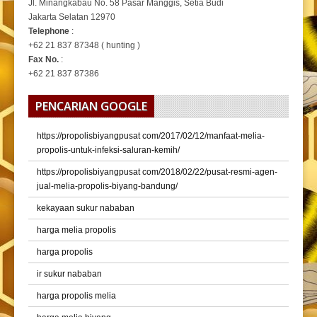
Jl. Minangkabau No. 58 Pasar Manggis, Setia Budi
Jakarta Selatan 12970
Telephone
:
+62 21 837 87348 ( hunting )
Fax No.
:
+62 21 837 87386
PENCARIAN GOOGLE
https://propolisbiyangpusat com/2017/02/12/manfaat-melia-
propolis-untuk-infeksi-saluran-kemih/
https://propolisbiyangpusat com/2018/02/22/pusat-resmi-agen-
jual-melia-propolis-biyang-bandung/
kekayaan sukur nababan
harga melia propolis
harga propolis
ir sukur nababan
harga propolis melia