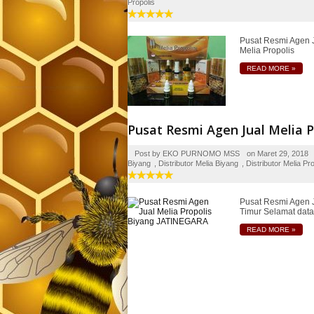
Propolis
Pusat Resmi Agen J
Melia Propolis
READ MORE
»
Pusat Resmi Agen Jual Melia 
Post by
EKO PURNOMO MSS
on
Maret 29, 2018
Biyang
,
Distributor Melia Biyang
,
Distributor Melia Pro
Pusat Resmi Agen J
Timur Selamat dat
READ MORE
»