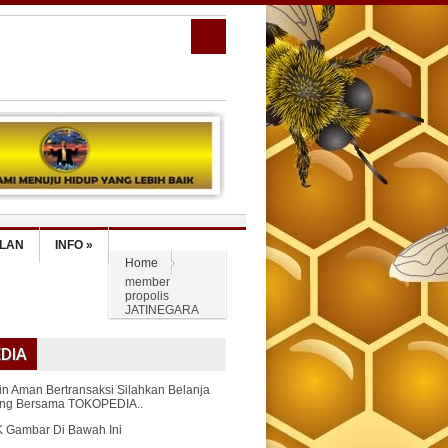
PLAN
INFO
»
Home
member
propolis
JATINEGARA
DIA
in Aman Bertransaksi Silahkan Belanja
ing Bersama TOKOPEDIA..
K Gambar Di Bawah Ini