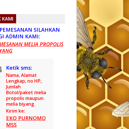
 KAMI
PEMESANAN SILAHKAN
I ADMIN KAMI:
MESANAN MELIA PROPOLIS
IYANG
Ketik sms:
Nama, Alamat
Lengkap, no HP,
Jumlah
Botol/paket melia
propolis maupun
melia biyang
Kirim ke:
EKO PURNOMO
MSS