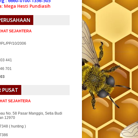
ng : 6660-0100-1356-505
: Mega Hesti Pundiasih
 PERUSAHAAN
SEHAT SEJAHTERA
UPL/PP/10/2006
603 441
646 701
003
 PUSAT
EHAT SEJAHTERA
bau No. 58 Pasar Manggis, Setia Budi
tan 12970
348 ( hunting )
87386