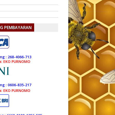
NG PEMBAYARAN
ng : 268-4066-713
a: EKO PURNOMO
ng : 0606-835-217
a: EKO PURNOMO