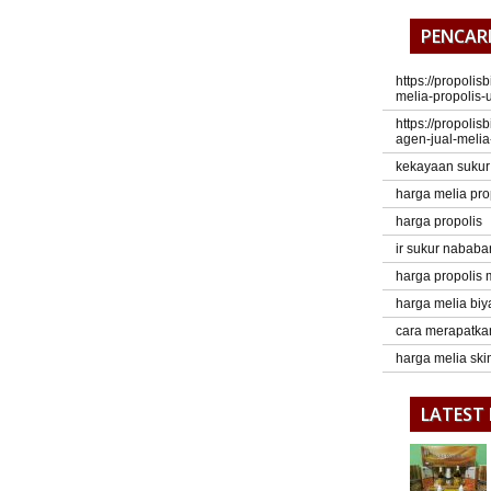
PENCAR
https://propoli
melia-propolis-
https://propoli
agen-jual-melia
kekayaan suku
harga melia pro
harga propolis
ir sukur nababa
harga propolis 
harga melia bi
cara merapatka
harga melia ski
LATEST