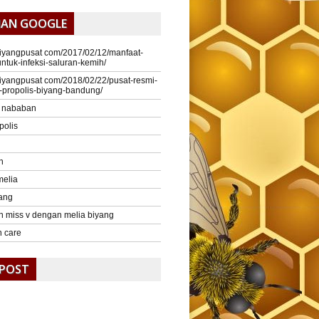
IAN GOOGLE
sbiyangpusat com/2017/02/12/manfaat-
untuk-infeksi-saluran-kemih/
sbiyangpusat com/2018/02/22/pusat-resmi-
-propolis-biyang-bandung/
r nababan
polis
n
melia
yang
n miss v dengan melia biyang
n care
 POST