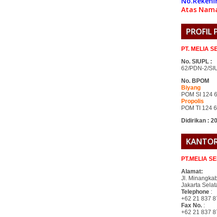
No.Rekeni
Atas Nama
PROFIL
PT. MELIA 
No. SIUPL :
62/PDN-2/SI
No. BPOM
Biyang
POM SI 124 
Propolis
POM TI 124 
Didirikan : 2
KANTOR
PT.MELIA S
Alamat:
Jl. Minangka
Jakarta Sela
Telephone
:
+62 21 837 87
Fax No.
:
+62 21 837 