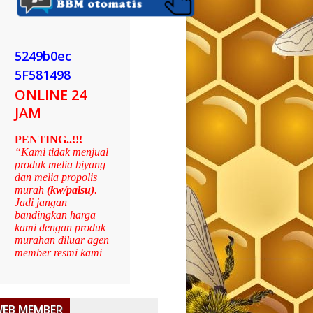
5249b0ec
5F581498
ONLINE 24
JAM
PENTING..!!!
“Kami tidak menjual
produk melia biyang
dan melia propolis
murah
(kw/palsu)
.
Jadi jangan
bandingkan harga
kami dengan produk
murahan diluar agen
member resmi kami
WEB MEMBER