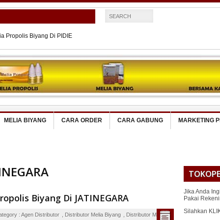
a Propolis Biyang Di PIDIE
lia Propolis Biyang MERAUKE
ia Propolis Biyang Di BUTON
lia Propolis Biyang SRAGEN
ia Propolis Asli Di SEMARANG
MELIA BIYANG
CARA ORDER
CARA GABUNG
MARKETING 
TINEGARA
TOKOPE
Jika Anda Ing
Propolis Biyang Di JATINEGARA
Pakai Reken
Silahkan KLI
ategory :
Agen Distributor
,
Distributor Melia Biyang
,
Distributor Melia