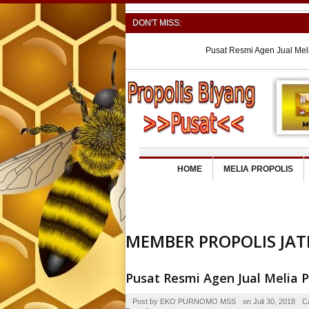
DON'T MISS:
Pusat Resmi Agen Jual Meli
Pusat Resmi Agen Jual Me
Pusat Resmi Agen Jual Mel
TENGAH
Pusat Resmi Agen Jual Me
Pusat Resmi Agen Jual Mel
HOME
MELIA PROPOLIS
MEMBER PROPOLIS JA
Pusat Resmi Agen Jual Melia 
Post by
EKO PURNOMO MSS
on
Juli 30, 2018
C