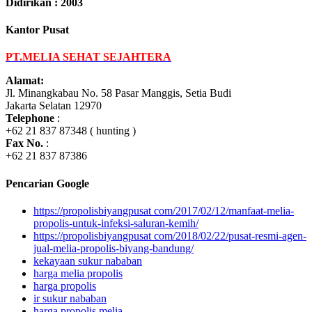
Didirikan : 2003
Kantor Pusat
PT.MELIA SEHAT SEJAHTERA
Alamat:
Jl. Minangkabau No. 58 Pasar Manggis, Setia Budi
Jakarta Selatan 12970
Telephone
:
+62 21 837 87348 ( hunting )
Fax No.
:
+62 21 837 87386
Pencarian Google
https://propolisbiyangpusat com/2017/02/12/manfaat-melia-
propolis-untuk-infeksi-saluran-kemih/
https://propolisbiyangpusat com/2018/02/22/pusat-resmi-agen-
jual-melia-propolis-biyang-bandung/
kekayaan sukur nababan
harga melia propolis
harga propolis
ir sukur nababan
harga propolis melia