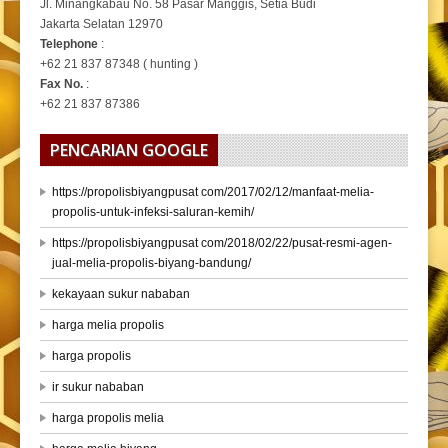
Jl. Minangkabau No. 58 Pasar Manggis, Setia Budi
Jakarta Selatan 12970
Telephone
:
+62 21 837 87348 ( hunting )
Fax No.
:
+62 21 837 87386
PENCARIAN GOOGLE
https://propolisbiyangpusat com/2017/02/12/manfaat-melia-
propolis-untuk-infeksi-saluran-kemih/
https://propolisbiyangpusat com/2018/02/22/pusat-resmi-agen-
jual-melia-propolis-biyang-bandung/
kekayaan sukur nababan
harga melia propolis
harga propolis
ir sukur nababan
harga propolis melia