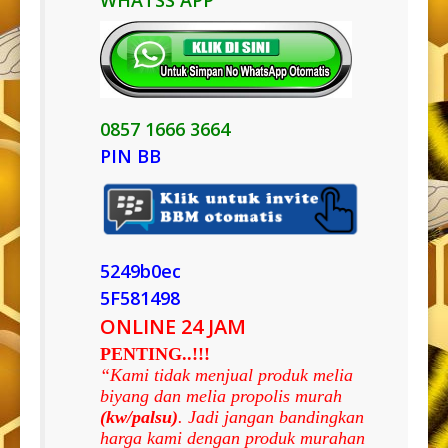
0857 1666 3664
PIN BB
5249b0ec
5F581498
ONLINE 24 JAM
PENTING..!!!
“Kami tidak menjual produk melia
biyang dan melia propolis murah
(kw/palsu)
. Jadi jangan bandingkan
harga kami dengan produk murahan