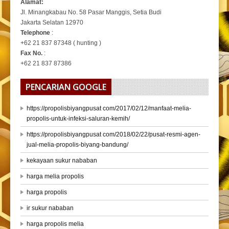
Alamat:
Jl. Minangkabau No. 58 Pasar Manggis, Setia Budi
Jakarta Selatan 12970
Telephone
:
+62 21 837 87348 ( hunting )
Fax No.
:
+62 21 837 87386
PENCARIAN GOOGLE
https://propolisbiyangpusat com/2017/02/12/manfaat-melia-
propolis-untuk-infeksi-saluran-kemih/
https://propolisbiyangpusat com/2018/02/22/pusat-resmi-agen-
jual-melia-propolis-biyang-bandung/
kekayaan sukur nababan
harga melia propolis
harga propolis
ir sukur nababan
harga propolis melia