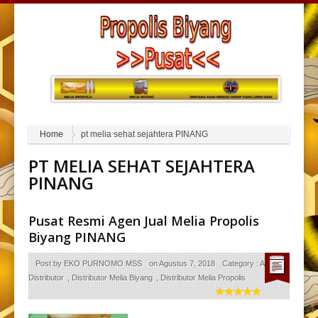
Home
pt melia sehat sejahtera PINANG
PT MELIA SEHAT SEJAHTERA
PINANG
Pusat Resmi Agen Jual Melia Propolis
Biyang PINANG
Post by
EKO PURNOMO MSS
on
Agustus 7, 2018
Category :
Agen
Distributor
,
Distributor Melia Biyang
,
Distributor Melia Propolis