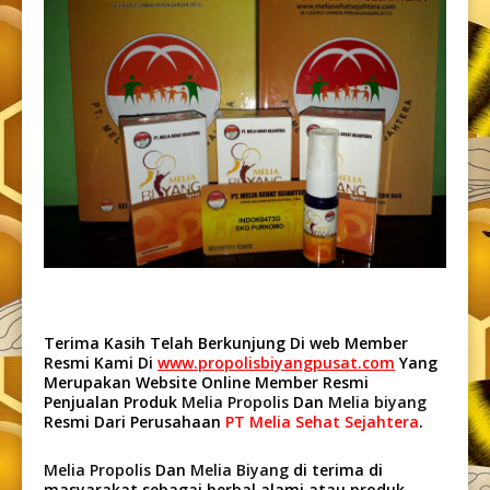
Terima Kasih Telah Berkunjung Di web Member
Resmi Kami Di
www.propolisbiyangpusat.com
Yang
Merupakan Website Online Member Resmi
Penjualan Produk
Melia Propolis
Dan
Melia biyang
Resmi Dari Perusahaan
PT Melia Sehat Sejahtera
.
Melia Propolis
Dan
Melia Biyang
di terima di
masyarakat sebagai herbal alami atau produk