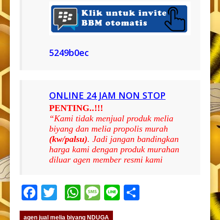
5249b0ec
ONLINE 24 JAM NON STOP
PENTING..!!!
“Kami tidak menjual produk melia
biyang dan melia propolis murah
(kw/palsu)
. Jadi jangan bandingkan
harga kami dengan produk murahan
diluar agen member resmi kami
Facebook
Twitter
WhatsApp
Message
Line
Share
agen jual melia biyang NDUGA