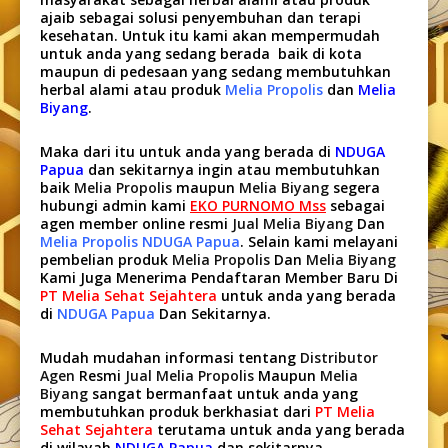
ajaib sebagai solusi penyembuhan dan terapi
kesehatan. Untuk itu kami akan mempermudah
untuk anda yang sedang berada baik di kota
maupun di pedesaan yang sedang membutuhkan
herbal alami atau produk
Melia Propolis
dan
Melia
Biyang
.
Maka dari itu untuk anda yang berada di
NDUGA
Papua
dan sekitarnya ingin atau membutuhkan
baik
Melia Propolis
maupun
Melia Biyang
segera
hubungi admin kami
EKO PURNOMO Mss
sebagai
agen member online resmi
Jual Melia Biyang
Dan
Melia Propolis NDUGA Papua
. Selain kami melayani
pembelian produk
Melia Propolis
Dan
Melia Biyang
Kami Juga Menerima Pendaftaran Member Baru Di
PT Melia Sehat Sejahtera
untuk anda yang berada
di
NDUGA Papua
Dan Sekitarnya.
Mudah mudahan informasi tentang
Distributor
Agen
Resmi
Jual Melia Propolis
Maupun
Melia
Biyang
sangat bermanfaat untuk anda yang
membutuhkan produk berkhasiat dari
PT Melia
Sehat Sejahtera
terutama untuk anda yang berada
di wilayah
NDUGA Papua
dan sekitarnya.