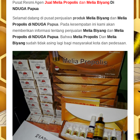
Pusat Resmi Agen
Jual
Melia Propolis
dan
Melia Biyang
Di
NDUGA Papua
Selamat datang di pusat penjualan
produk
Melia Biyang
dan
Melia
Propolis di NDUGA
Papua
. Pada kesempatan ini kami akan
memberikan informasi tentang penjualan
Melia Biyang
dan
Melia
Propolis di NDUGA Papua
. Bahwa
Melia Propolis
Dan
Melia
Biyang
sudah tidak asing lagi bagi masyarakat kota dan pedesaan.