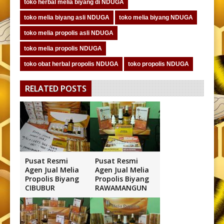
toko herbal melia biyang di NDUGA
toko melia biyang asli NDUGA
toko melia biyang NDUGA
toko melia propolis asli NDUGA
toko melia propolis NDUGA
toko obat herbal propolis NDUGA
toko propolis NDUGA
RELATED POSTS
Pusat Resmi
Pusat Resmi
Agen Jual Melia
Agen Jual Melia
Propolis Biyang
Propolis Biyang
CIBUBUR
RAWAMANGUN