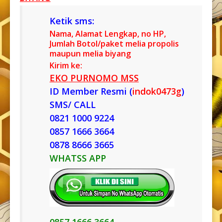
Ketik sms:
Nama, Alamat Lengkap, no HP,
Jumlah Botol/paket melia propolis
maupun melia biyang
Kirim ke:
EKO PURNOMO MSS
ID Member Resmi (
indok0473g
)
SMS/ CALL
0821 1000 9224
0857 1666 3664
0878 8666 3665
WHATSS APP
0857 1666 3664