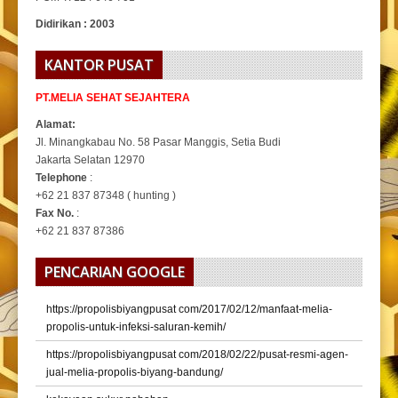
Didirikan : 2003
KANTOR PUSAT
PT.MELIA SEHAT SEJAHTERA
Alamat:
Jl. Minangkabau No. 58 Pasar Manggis, Setia Budi
Jakarta Selatan 12970
Telephone
:
+62 21 837 87348 ( hunting )
Fax No.
:
+62 21 837 87386
PENCARIAN GOOGLE
https://propolisbiyangpusat com/2017/02/12/manfaat-melia-
propolis-untuk-infeksi-saluran-kemih/
https://propolisbiyangpusat com/2018/02/22/pusat-resmi-agen-
jual-melia-propolis-biyang-bandung/