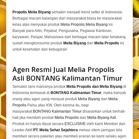
Propolis Melia Biyang
semakin menjadi trend setter di Indonesia.
Berbagai macam kalangan dari masyarakat biasa ke masyarakat
kelas atas menyukai produk
Melia Propolis Melia Biyang
ini.
Banyak para Artis, Pejabat, Pengusaha, Pegawai Kantoran,
karyawan, Pelajar, Mahasiswa dari berbagai macam latar belakang
sudah mengkonsumsi produk
Melia Biyang
dan
Melia Propolis
ini
untuk kesehatan dan kebugaran.
Agen Resmi Jual
Melia Propolis
Asli BONTANG Kalimantan Timur
Semakin laris manisnya produk
Melia Propolis dan Melia Biyang
di
Indonesia termasuk di
BONTANG Kalimantan Timur
, maka banyak
orang atau agen yang menjual produk
Melia Biyang
dan
Melia
Propolis
Palsu atau KW. Oleh karena itu, bagi
masyarakat
BONTANG Kalimantan Timur
disarankan untuk berhati-
hati jika membeli produk
Melia Propolis
dan
Melia Biyang Asli
.
Produk ini hanya dijual secara
EXCLUSIVE
oleh kami Member dan
Leader Aktif
PT. Melia Sehat Sejahtera
melaui sitem jaringan bila
membeli secera paketan atau membeli eceran ke kami selaku agen