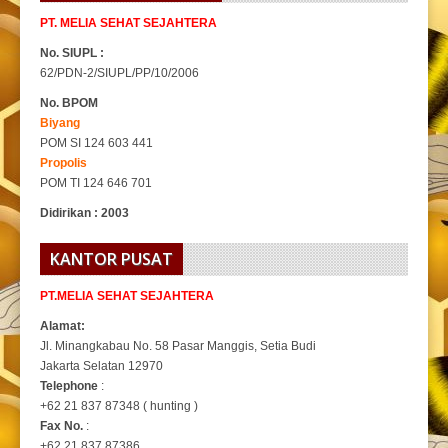
PT. MELIA SEHAT SEJAHTERA
No. SIUPL :
62/PDN-2/SIUPL/PP/10/2006
No. BPOM
Biyang
POM SI 124 603 441
Propolis
POM TI 124 646 701
Didirikan : 2003
KANTOR PUSAT
PT.MELIA SEHAT SEJAHTERA
Alamat:
Jl. Minangkabau No. 58 Pasar Manggis, Setia Budi
Jakarta Selatan 12970
Telephone
:
+62 21 837 87348 ( hunting )
Fax No.
:
+62 21 837 87386