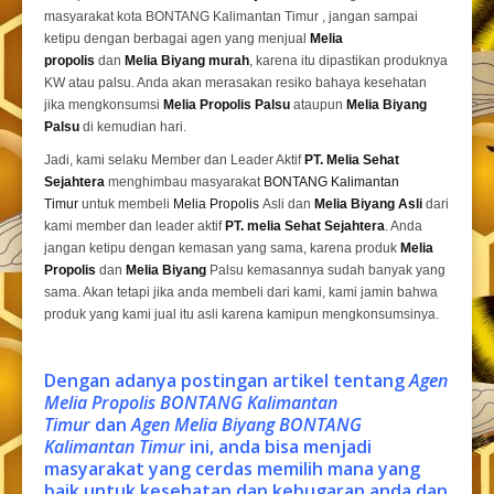
masyarakat kota BONTANG Kalimantan Timur , jangan sampai
ketipu dengan berbagai agen yang menjual
Melia
propolis
dan
Melia Biyang murah
, karena itu dipastikan produknya
KW atau palsu. Anda akan merasakan resiko bahaya kesehatan
jika mengkonsumsi
Melia Propolis Palsu
ataupun
Melia Biyang
Palsu
di kemudian hari.
Jadi, kami selaku Member dan Leader Aktif
PT. Melia Sehat
Sejahtera
menghimbau masyarakat
BONTANG Kalimantan
Timur
untuk membeli
Melia Propolis
Asli dan
Melia Biyang Asli
dari
kami member dan leader aktif
PT. melia Sehat Sejahtera
. Anda
jangan ketipu dengan kemasan yang sama, karena produk
Melia
Propolis
dan
Melia Biyang
Palsu kemasannya sudah banyak yang
sama. Akan tetapi jika anda membeli dari kami, kami jamin bahwa
produk yang kami jual itu asli karena kamipun mengkonsumsinya.
Dengan adanya postingan artikel tentang
Agen
Melia Propolis BONTANG Kalimantan
Timur
dan
Agen Melia Biyang BONTANG
Kalimantan Timur
ini, anda bisa menjadi
masyarakat yang cerdas memilih mana yang
baik untuk kesehatan dan kebugaran anda dan