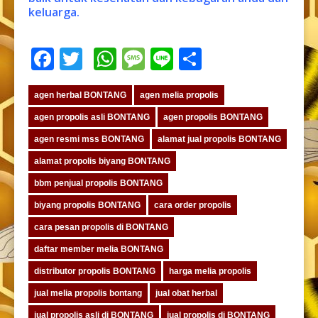
keluarga.
Facebook
Twitter
WhatsApp
Message
Line
Share
agen herbal BONTANG
agen melia propolis
agen propolis asli BONTANG
agen propolis BONTANG
agen resmi mss BONTANG
alamat jual propolis BONTANG
alamat propolis biyang BONTANG
bbm penjual propolis BONTANG
biyang propolis BONTANG
cara order propolis
cara pesan propolis di BONTANG
daftar member melia BONTANG
distributor propolis BONTANG
harga melia propolis
jual melia propolis bontang
jual obat herbal
jual propolis asli di BONTANG
jual propolis di BONTANG