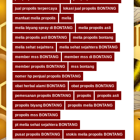
jual propolis terpercaya
lokasi jual propolis BONTANG
manfaat melia propolis
melia
melia biyang spray di BONTANG
melia propolis asli
melia propolis asli BONTANG
melia propolis bontang
melia sehat sejahtera
melia sehat sejahtera BONTANG
member mss BONTANG
member mss di BONTANG
member propolis BONTANG
mss bontang
nomer hp penjual propolis BONTANG
obat herbal alami BONTANG
obat propolis BONTANG
pemesanan propolis BONTANG
propolis
propolis asli
propolis biyang BONTANG
propolis melia BONTANG
propolis mss BONTANG
pt melia sehat sejahtera BONTANG
pusat propolis BONTANG
stokis melia propolis BONTANG